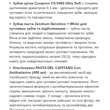
Зубна щітка
Curaprox CS 5460 Ultra Soft
з тонкими
щетинками діаметром
0,1 мм - ідеально підходять для
чутливих ясен та ретельного очищення зубів, захищає
від каріесу та пародонтозу.
Зубна паста
Zendium Sensitive + White для
чутливих зубів та відбілювання
— зубна паста,
створена для людей із підвищеною чутливістю зубів.
Вона м’яко відбілює емаль, повертаючи природну
білизну, та водночас знижує чутливість і зміцнює ясна.
Формула містить натуральні ферменти та протеїни, які
активують природний захист ротової порожнини. Не
містить лаурилсульфату натрію (SLS), тому підходить
навіть для найделікатнішої слизової.
Ополіскувач PASTA DEL CAPITANO Con
Antibatterico
(400 мл)
- це високоякісний засіб від
італійського бренду, який не містить алкоголю та
підходить навіть для чутливої ротової порожнини. Його
запатентована формула з антибактеріальним ефектом
сприяє зменшенню зубного нальоту, зміцнює емаль і
надовго освіжає подих. У складі – органічна м’ята,
ефірні олії, екстракт центели азійської та солі фтору, які
забезпечують антибактеріальну та заспокійливу дію.
Підходить для щоденного використання.