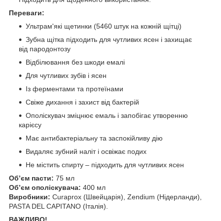
Переваги:
Ультрам'які щетинки (5460 штук на кожній щітці)
Зубна щітка підходить для чутливих ясен і захищає
від пародонтозу
Відбілювання без шкоди емалі
Для чутливих зубів і ясен
Із ферментами та протеїнами
Свіже дихання і захист від бактерій
Ополіскувач зміцнює емаль і запобігає утворенню
карієсу
Має антибактеріальну та заспокійливу дію
Видаляє зубний наліт і освіжає подих
Не містить спирту – підходить для чутливих ясен
Обʼєм пасти:
75 мл
Обʼєм ополіскувача:
400 мл
Виробники:
Curaprox (Швейцарія), Zendium (Нідерланди),
PASTA DEL CAPITANO (Італія).
ВАЖЛИВО!