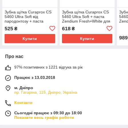
Зубна щітка Curaprox CS
Зубна щітка Curaprox CS
Зубн
5460 Ultra Soft від
5460 Ultra Soft + паста
5460
пародонтозу + паста
Zendium Fresh+White для
Zend
Zendium Sensitive+White
відбілювання +
свіж
525
618
₴
₴
відбілювання чутливих
ополіскувач LISTERINE
MARV
зубів
mentol
Eau 
989
Купити
Купити
Про нас
97% позитивних з 1221 відгука за рік
Працює з 13.03.2018
м. Дніпро
пр. Гагаріна, 115, Дніпро, Україна
Контакти
Сьогодні працює з 09:30 до 18:00
Показати весь графік роботи