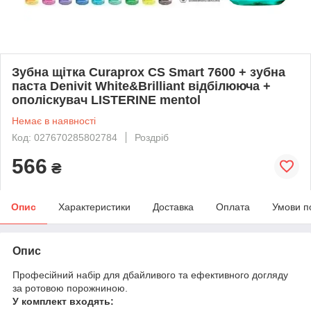
Зубна щітка Curaprox CS Smart 7600 + зубна
паста Denivit White&Brilliant відбілююча +
ополіскувач LISTERINE mentol
Немає в наявності
Код: 027670285802784
Роздріб
566
₴
Опис
Характеристики
Доставка
Оплата
Умови п
Опис
Професійний набір для дбайливого та ефективного догляду
за ротовою порожниною.
У комплект входять: