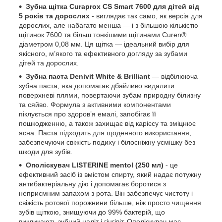
Зубна щітка
Curaprox CS Smart 7600 для дітей від
5 років та дорослих
- виглядає так само, як версія для
дорослих, але набагато менша — і з більшою кількістю
щітинок 7600 та більш тонкішими щітинами Curen®
діаметром 0,08 мм. Ця щітка — ідеальний вибір для
якісного, м’якого та ефективного догляду за зубами
дітей та дорослих.
Зубна паста Denivit White & Brilliant
— відбілююча
зубна паста, яка допомагає дбайливо видалити
поверхневі плями, повертаючи зубам природну білизну
та сяйво. Формула з активними компонентами
піклується про здоров’я емалі, запобігає її
пошкодженню, а також захищає від карієсу та зміцнює
ясна. Паста підходить для щоденного використання,
забезпечуючи свіжість подиху і білосніжну усмішку без
шкоди для зубів.
Ополіскувач
LISTERINE mentol (250 мл)
- це
ефективний засіб із вмістом спирту, який надає потужну
антибактеріальну дію і допомагає боротися з
неприємним запахом з рота. Він забезпечує чистоту і
свіжість ротової порожнини більше, ніж просто чищення
зубів щіткою, знищуючи до 99% бактерій, що
викликають зубний наліт і гінгівіт. Ополіскувач має