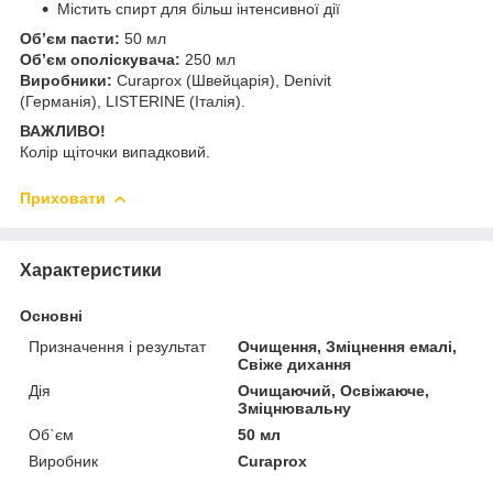
Містить спирт для більш інтенсивної дії
Обʼєм пасти:
50 мл
Обʼєм ополіскувача:
250 мл
Виробники:
Curaprox (Швейцарія), Denivit
(Германія), LISTERINE (Італія).
ВАЖЛИВО!
Колір щіточки випадковий.
Приховати
Характеристики
Основні
Призначення і результат
Очищення, Зміцнення емалі,
Свіже дихання
Дія
Очищаючий, Освіжаюче,
Зміцнювальну
Об`єм
50 мл
Виробник
Curaprox