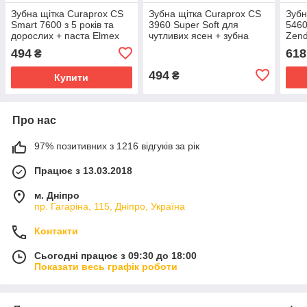
Зубна щітка Curaprox CS
Зубна щітка Curaprox CS
Зубн
Smart 7600 з 5 років та
3960 Super Soft для
5460
дорослих + паста Elmex
чутливих ясен + зубна
Zend
Anti-Caries Professional
паста Denivit White &
відб
494
618
₴
захист від карієсу
Brilliant відбілююча
опол
ment
494
₴
Купити
Про нас
97% позитивних з 1216 відгуків за рік
Працює з 13.03.2018
м. Дніпро
пр. Гагаріна, 115, Дніпро, Україна
Контакти
Сьогодні працює з 09:30 до 18:00
Показати весь графік роботи