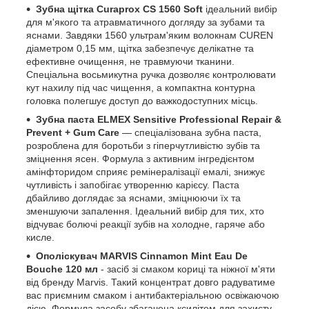
Зубна щітка
Curaprox CS 1560 Soft
ідеальний вибір
для м'якого та атравматичного догляду за зубами та
яснами. Завдяки 1560 ультрам'яким волокнам CUREN
діаметром 0,15 мм, щітка забезпечує делікатне та
ефективне очищення, не травмуючи тканини.
Спеціальна восьмикутна ручка дозволяє контролювати
кут нахилу під час чищення, а компактна контурна
головка полегшує доступ до важкодоступних місць.
Зубна паста ELMEX Sensitive Professional Repair &
Prevent + Gum Care
— спеціалізована зубна паста,
розроблена для боротьби з гіперчутливістю зубів та
зміцнення ясен. Формула з активним інгредієнтом
амінфторидом сприяє ремінералізації емалі, знижує
чутливість і запобігає утворенню карієсу. Паста
дбайливо доглядає за яснами, зміцнюючи їх та
зменшуючи запалення. Ідеальний вибір для тих, хто
відчуває болючі реакції зубів на холодне, гаряче або
кисле.
Ополіскувач
MARVIS Cinnamon Mint Eau De
Bouche
120 мл
- засіб зі смаком кориці та ніжної м'яти
від бренду Marvis. Такий концентрат довго радуватиме
вас приємним смаком і антибактеріальною освіжаючою
дією. Формула засобу збагачена ксилітом для захисту