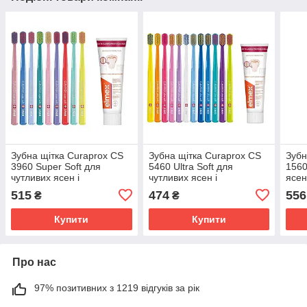
Зубна щітка Curaprox CS
Зубна щітка Curaprox CS
Зубн
3960 Super Soft для
5460 Ultra Soft для
1560
чутливих ясен і
чутливих ясен і
ясен
пародонтозу + паста
пародонтозу + паста
Sens
515
474
556
₴
₴
Elmex Anti-Caries
Elmex Anti-Caries
відб
Professional
Professional захист від
зубі
Купити
Купити
карієсу
Про нас
97% позитивних з 1219 відгуків за рік