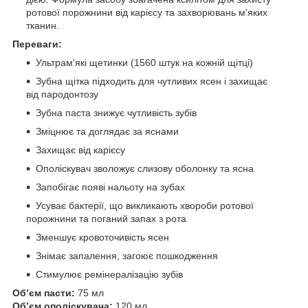
ротової порожнини від карієсу та захворювань м'яких
тканин.
Переваги:
Ультрам'які щетинки (1560 штук на кожній щітці)
Зубна щітка підходить для чутливих ясен і захищає
від пародонтозу
Зубна паста знижує чутливість зубів
Зміцнює та доглядає за яснами
Захищає від карієсу
Ополіскувач зволожує слизову оболонку та ясна
Запобігає появі нальоту на зубах
Усуває бактерії, що викликають хвороби ротової
порожнини та поганий запах з рота
Зменшує кровоточивість ясен
Знімає запалення, загоює пошкодження
Стимулює ремінералізацію зубів
Обʼєм пасти:
75 мл
Обʼєм ополіскувача:
120 мл