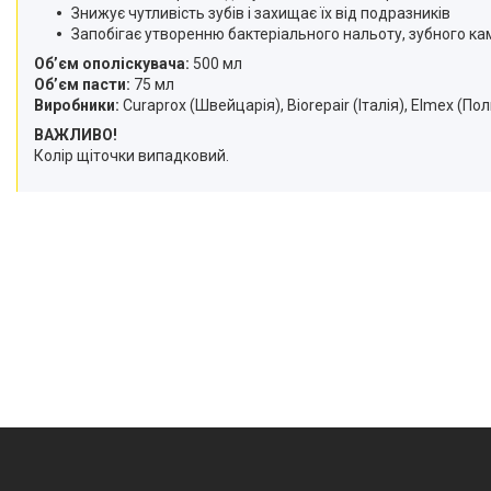
Знижує чутливість зубів і захищає їх від подразників
Запобігає утворенню бактеріального нальоту, зубного ка
Обʼєм ополіскувача:
500 мл
Обʼєм пасти:
75 мл
Виробники:
Curaprox (Швейцарія), Biorepair (Італія), Elmex (По
ВАЖЛИВО!
Колір щіточки випадковий.