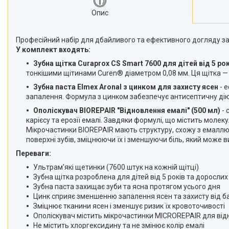
Опис
Професійний набір для дбайливого та ефективного догляду 
У комплект входять:
Зубна щітка
Curaprox CS Smart 7600 для дітей від 5 ро
тонкішими щітинами Curen® діаметром 0,08 мм. Ця щітка — і
Зубна паста
Elmex Aronal з цинком для захисту ясен
- 
запалення. Формула з цинком забезпечує антисептичну дію
Ополіскувач
BIOREPAIR "Відновлення емалі" (500 мл)
- 
карієсу та ерозії емалі. Завдяки формулі, що містить молек
Мікрочастинки BIOREPAIR мають структуру, схожу з емаллю 
поверхні зубів, зміцнюючи їх і зменшуючи біль, який може в
Переваги:
Ультрам'які щетинки (7600 штук на кожній щітці)
Зубна щітка розроблена для дітей від 5 років та дорослих
Зубна паста захищає зуби та ясна протягом усього дня
Цинк сприяє зменшенню запалення ясен та захисту від б
Зміцнює тканини ясен і зменшує ризик їх кровоточивості
Ополіскувач містить мікрочастинки MICROREPAIR для від
Не містить хлоргексидину та не змінює колір емалі