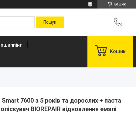
Кошик
пшиппінг
Кошик
Smart 7600 з 5 років та дорослих + паста
поліскувач BIOREPAIR відновлення емалі