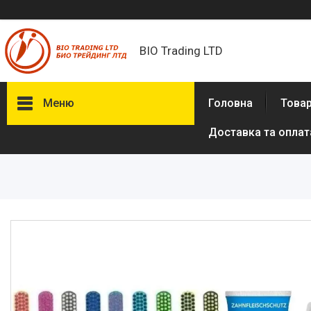
BIO Trading LTD
Меню
Головна
Товар
Доставка та оплат
Товари та послуги
Бритвені приналежності й
аксесуари
Електробритви та аксесуари
до електробритв
Гігієна та здоров'я
Іграшки
Сумки, рюкзаки
Аксесуари з натуральної шкіри
(пітон, крокодил)