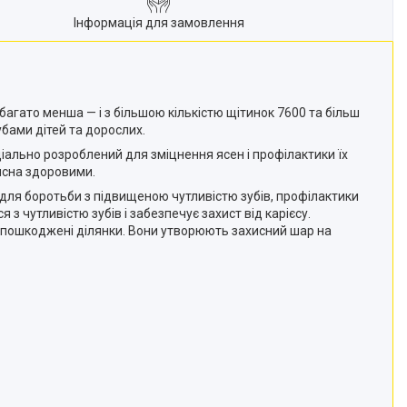
Інформація для замовлення
абагато менша — і з більшою кількістю щітинок 7600 та більш
убами дітей та дорослих.
іально розроблений для зміцнення ясен і профілактики їх
ясна здоровими.
й для боротьби з підвищеною чутливістю зубів, профілактики
з чутливістю зубів і забезпечує захист від карієсу.
и пошкоджені ділянки. Вони утворюють захисний шар на