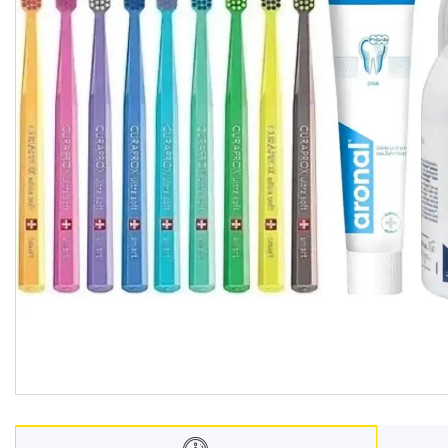
Взуття
Екіпірування для полювання та
риболовлі
Засоби приглушення
радіосигналу
Товари з Польщі
Побутова хімія з Європи
Меблеві тканини
Аксесуари для мобільних
телефонів
Чай, кава
Снеки
Парфумерія
Жіночі епілятори
Електричні зубні щітки
Про нас
Відгуки