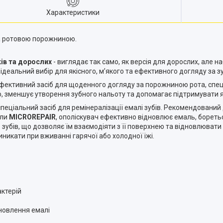
Характеристики
за ротовою порожниною.
ків та дорослих
- виглядає так само, як версія для дорослих, але н
деальний вибір для якісного, м’якого та ефективного догляду за з
ефективний засіб для щоденного догляду за порожниною рота, спец
, зменшує утворення зубного нальоту та допомагає підтримувати 
спеціальний засіб для ремінералізації емалі зубів. Рекомендовани
ули
MICROREPAIR
, ополіскувач ефективно відновлює емаль, бореться 
зубів, що дозволяє їм взаємодіяти з її поверхнею та відновлюват
иникати при вживанні гарячої або холодної їжі.
актерій
новлення емалі