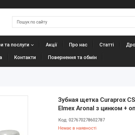
и та послуги
Акції
Про нас
Статті
Дро
а
Контакти
Повернення та обмін
Зубная щетка Curaprox CS 
Elmex Aronal з цинком + о
Код:
027670278602787
Немає в наявності