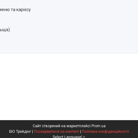
меню та карієсу
льща).
Сайт створений на маркетплейсі
Prom.ua
БІО Трейдінг |
Поскаржитися на контент
|
Політика конфіденційності
Select Language
▼