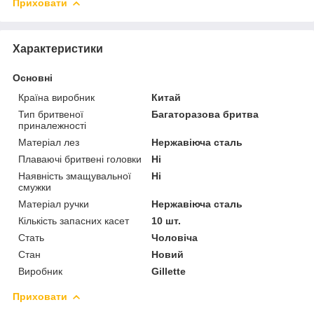
Приховати
Характеристики
Основні
Країна виробник
Китай
Тип бритвеної
Багаторазова бритва
приналежності
Матеріал лез
Нержавіюча сталь
Плаваючі бритвені головки
Ні
Наявність змащувальної
Ні
смужки
Матеріал ручки
Нержавіюча сталь
Кількість запасних касет
10 шт.
Стать
Чоловіча
Стан
Новий
Виробник
Gillette
Приховати