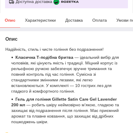
Доступна доставка
Опис
Характеристики
Доставка
Оплата
Умови п
Опис
Надійність, стиль і чисте гоління без подразнення!
Класична Т-подібна бритва
— ідеальний вибір для
чоловіків, які цінують якість і традиції. Міцний корпус із
рельєфною ручкою забезпечує зручне тримання та
повний контроль під час гоління. Сумісна зі
стандартними змінними лезами, які легко
встановлюються. У комплекті — 10 гострих лез для
гладкого й комфортного гоління.
Гель для гоління Gillette Satin Care Gel Lavender
200 мл
— робить шкіру неймовірно м'якою, гладкою та
захищає від подразнення після гоління. Має приємний
аромат та плавне ковзання, що захищає від дрібних
пошкоджень шкіри.