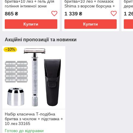
бритва+10 лез + гель для
бритва+10 лез + помазок
брит
гоління інтимної зони
Shima з ворсом борсука +
дере
Gillette Venus Satin Care 2-
гель для гоління інтимної
борс
865
1 339
1 2
₴
₴
в-1 та очищення шкіри
зони Gillette Venus Satin
Gille
Care 2-в-1
Lave
Купити
Купити
Акційні пропозиції та новинки
–10%
Набір класична Т-подібна
бритва з чохлом + підставка +
10 лез 33165
Готово до відправки