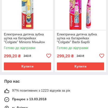
Електрична дитяча зубна
Електрична дитяча зубна
щітка на батарейках
щітка на батарейках
"Colgate" Minions Міньйон
"Colgate" Barbi Барбі
незнімна насадка TP0022-3
незнімна насадка TP0022-2
Готово до відправки
Готово до відправки
299,20
299,20
₴
₴
340 ₴
340 ₴
Купити
Купити
Про нас
97% позитивних з 1223 відгуків за рік
Працює з 13.03.2018
м. Дніпро