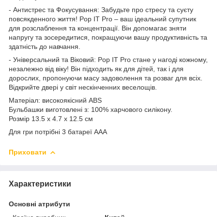
- Антистрес та Фокусування: Забудьте про стресу та суєту
повсякденного життя! Pop IT Pro – ваш ідеальний супутник
для розслаблення та концентрації. Він допомагає зняти
напругу та зосередитися, покращуючи вашу продуктивність та
здатність до навчання.
- Універсальний та Віковий: Pop IT Pro стане у нагоді кожному,
незалежно від віку! Він підходить як для дітей, так і для
дорослих, пропонуючи масу задоволення та розваг для всіх.
Відкрийте двері у світ нескінченних веселощів.
Матеріал: високоякісний ABS
Бульбашки виготовлені з: 100% харчового силікону.
Розмір 13.5 х 4.7 х 12.5 см
Для гри потрібні 3 батареї ААА
Приховати
Характеристики
Основні атрибути