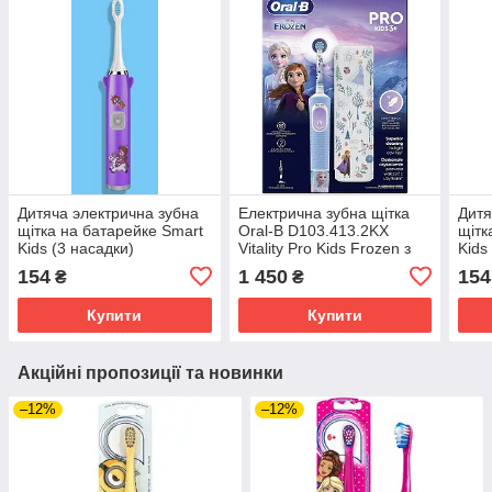
Дитяча электрична зубна
Електрична зубна щітка
Дитя
щітка на батарейке Smart
Oral-B D103.413.2KX
щітк
Kids (3 насадки)
Vitality Pro Kids Frozen з
Kids
Фіолетова 02710
футляром 403598
027
154
1 450
154
₴
₴
Купити
Купити
Акційні пропозиції та новинки
–12%
–12%