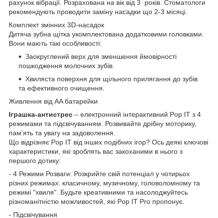
рахунок вібрації. Розрахована на вік від 3 років. Стоматологи
рекомендують проводити заміну насадки що 2-3 місяці.
Комплект змінних 3D-насадок
Дитяча зубна щітка укомплектована додатковими головками.
Вони мають такі особливості:
Заокруглений верх для зменшення ймовірності
пошкодження молочних зубів.
Хвиляста поверхня для щільного прилягання до зубів
та ефективного очищення.
Живлення від AA батарейки
Іграшка-антистрес
– електронний інтерактивний Pop IT з 4
режимами та підсвічуванням. Розвивайте дрібну моторику,
пам'ять та увагу на задоволення.
Що відрізняє Pop IT від інших подібних ігор? Ось деякі ключові
характеристики, які зроблять вас закоханими в нього з
першого дотику:
- 4 Режими Розваги: Розкрийте свій потенціал у чотирьох
різних режимах: класичному, музичному, головоломному та
режимі "хвиля". Будьте креативними та насолоджуйтесь
різноманітністю можливостей, які Pop IT Pro пропонує.
- Підсвічування