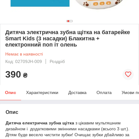
Дитяча электрична зубна щітка на батарейке
Smart Kids (3 насадки) Блакитна +
електронний поп іт олень
Немає в наявності
Код: 02709JH-009
Роздріб
390
₴
Опис
Характеристики
Доставка
Оплата
Умови п
Опис
Дитяча електрична зубна щітка
з цікавим мультяшним
дизайном і додатковими змінними насадками (всього 3 шт.).
Дітям буде весело чистити зубки! Очищає зубки дбайливо за