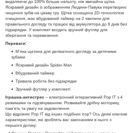
видаляючи до 100% більше нальоту, ніж звичайна щітка.
Яскравий дизайн із зображенням Людини-Павука перетворює
чищення зубів на цікаву гру. Щітка оснащена 2D-технологією
очищення, має вбудований таймер на 2 хвилини для
правильного догляду та працює від акумулятора до 8 днів без
підзарядки. У комплект входить зручний футляр для
зберігання та перевезення.
Переваги:
М’яка щетина для делікатного догляду за дитячими
зубами
Яскравий дизайн Spider-Man
Вбудований таймер
Тривала робота без підзарядки
Зручний футляр у комплекті
Іграшка-антистрес
– електронний інтерактивний Pop IT з 4
режимами та підсвічуванням. Розвивайте дрібну моторику,
пам'ять та увагу на задоволення.
Що відрізняє Pop IT від інших подібних ігор? Ось деякі ключові
характеристики, які зроблять вас закоханими в нього з
першого дотику: