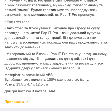
- 4 Режими Розваги: Розкрийте свій потенціал у чотирьох
різних режимах: класичному, музичному, головоломному та
режимі "хвиля". Будьте креативними та насолоджуйтесь
різноманітністю можливостей, які Pop IT Pro пропонує.
- Підсвічування
- Антистрес та Фокусування: Забудьте про стресу та суєту
повсякденного життя! Pop IT Pro – ваш ідеальний супутник
для розслаблення та концентрації. Він допомагає зняти
напругу та зосередитися, покращуючи вашу продуктивність та
здатність до навчання.
- Універсальний та Віковий: Pop IT Pro стане у нагоді кожному,
незалежно від віку! Він підходить як для дітей, так і для
дорослих, пропонуючи масу задоволення та розваг для всіх.
Відкрийте двері у світ нескінченних веселощів.
Матеріал: високоякісний ABS
Бульбашки виготовлені з: 100% харчового силікону.
Розмір 13.5 х 4.7 х 12.5 см
Для гри потрібні 3 батареї ААА
Приховати