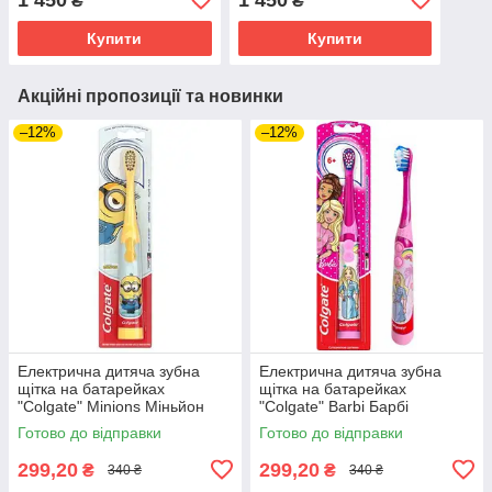
₴
₴
Купити
Купити
Акційні пропозиції та новинки
–12%
–12%
Електрична дитяча зубна
Електрична дитяча зубна
щітка на батарейках
щітка на батарейках
"Colgate" Minions Міньйон
"Colgate" Barbi Барбі
незнімна насадка TP0022-3
незнімна насадка TP0022-2
Готово до відправки
Готово до відправки
299,20
299,20
₴
₴
340 ₴
340 ₴