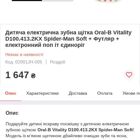
Дитяча електрична зубна щітка Oral-B Vitality
D100.413.2KX Spider-Man Soft + Футляр +
електронний поп іт єдиноріг
Немає в наявності
Код: 02901JH-005
Роздріб
1 647
₴
Опис
Характеристики
Доставка
Оплата
Умови п
Опис
Подаруйте дитині яскраву посмішку з дитячою електричною
зубною щіткою
Oral-B Vitality D100.413.2KX Spider-Man Soft
!
Модель із м’якою щетиною дбайливо очищає зуби та ясна,