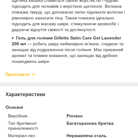
Щетина кабана славиться своєю жорсткістю і чудово
підходить для чоловіків з жорсткою щетиною. Волокна
помазка тверді, що допомагає легко піднімати волоски і
рівномірно наносити піну. Також помазок ідеально
підходить для масажу шкіри, стимулюючи кровообіг і
даруючи відчуття свіжості та доглянутості.
Гель для гоління Gillette Satin Care Gel Lavender
200 мл
— робить шкіру неймовірно м'якою, гладкою та
захищає від подразнення після гоління. Має приємний
аромат та плавне ковзання, що захищає від дрібних
пошкоджень шкіри.
Приховати
Характеристики
Основні
Виробник
Proraso
Тип бритвеної
Багаторазова бритва
приналежності
Матеріал лез
Нержавіюча сталь