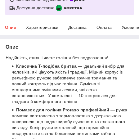
Доступна доставка
Опис
Характеристики
Доставка
Оплата
Умови п
Опис
Надійність, стиль і чисте гоління без подразнення!
Класична Т-подібна бритва
— ідеальний вибір для
чоловіків, які цінують якість і традиції. Міцний корпус із
рельєфною ручкою забезпечує зручне тримання та
повний контроль під час гоління. Сумісна зі
стандартними змінними лезами, які легко
встановлюються. У комплекті — 10 гострих лез для
гладкого й комфортного гоління.
Помазок для гоління Proraso професійний
— ручка
помазка виготовлена з термопластика з дзеркальною
поверхнею, що надає виробу сучасного та елегантного
вигляду. Колір ручки металевий, що гармонійно
поєднується з світло-бежевими щетинками кабана.