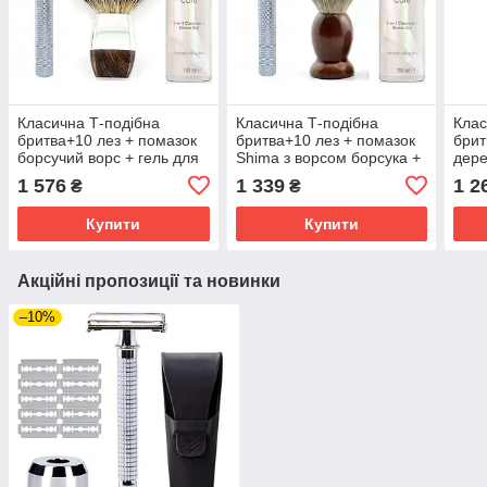
Класична Т-подібна
Класична Т-подібна
Клас
бритва+10 лез + помазок
бритва+10 лез + помазок
брит
борсучий ворс + гель для
Shima з ворсом борсука +
дере
гоління інтимної зони
гель для гоління інтимної
борс
1 576
1 339
1 2
₴
₴
Gillette Venus Satin Care 2-
зони Gillette Venus Satin
Gille
в-1
Care 2-в-1
Lave
Купити
Купити
Акційні пропозиції та новинки
–10%