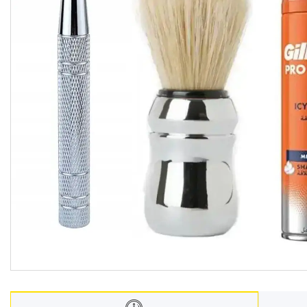
Взуття
Екіпірування для полювання та
риболовлі
Засоби приглушення
радіосигналу
Товари з Польщі
Побутова хімія з Європи
Меблеві тканини
Аксесуари для мобільних
телефонів
Чай, кава
Снеки
Парфумерія
Жіночі епілятори
Електричні зубні щітки
Про нас
Відгуки