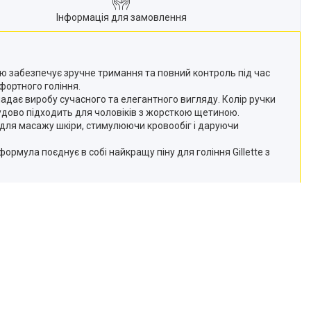
Інформація для замовлення
чкою забезпечує зручне тримання та повний контроль під час
фортного гоління.
дає виробу сучасного та елегантного вигляду. Колір ручки
удово підходить для чоловіків з жорсткою щетиною.
ь для масажу шкіри, стимулюючи кровообіг і даруючи
рмула поєднує в собі найкращу піну для гоління Gillette з