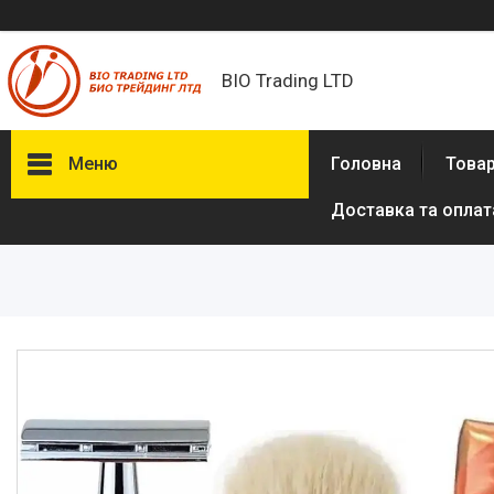
BIO Trading LTD
Меню
Головна
Товар
Доставка та оплат
Товари та послуги
Бритвені приналежності й
аксесуари
Електробритви та аксесуари
до електробритв
Гігієна та здоров'я
Іграшки
Сумки, рюкзаки
Аксесуари з натуральної шкіри
(пітон, крокодил)