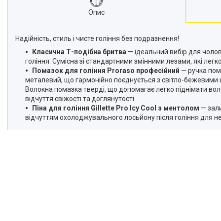
Опис
Надійність, стиль і чисте гоління без подразнення!
Класична Т-подібна бритва
— ідеальний вибір для чолові
гоління. Сумісна зі стандартними змінними лезами, які лег
Помазок для гоління Proraso професійний
— ручка пом
металевий, що гармонійно поєднується з світло-бежевими 
Волокна помазка тверді, що допомагає легко піднімати вол
відчуття свіжості та доглянутості.
Піна для гоління Gillette Pro Icy Cool з ментолом
— зал
відчуттям охолоджувального лосьйону після гоління для нейм