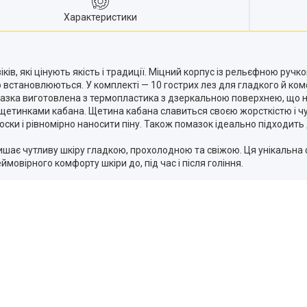
Характеристики
ків, які цінують якість і традиції. Міцний корпус із рельєфною ру
ко встановлюються. У комплекті — 10 гострих лез для гладкого й ком
азка виготовлена з термопластика з дзеркальною поверхнею, що на
щетинками кабана. Щетина кабана славиться своєю жорсткістю і ч
оски і рівномірно наносити піну. Також помазок ідеально підходит
ишає чутливу шкіру гладкою, прохолодною та свіжою. Ця унікальна фо
овірного комфорту шкіри до, під час і після гоління.