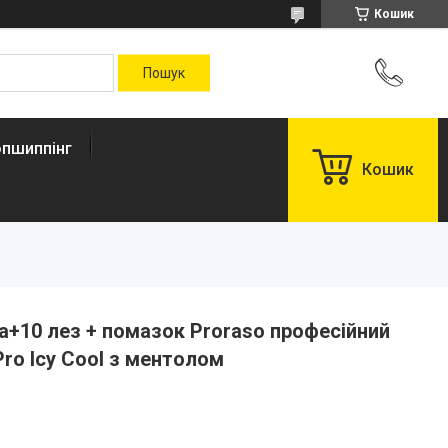
Кошик
пшиппінг
Кошик
а+10 лез + помазок Proraso професійний
 Pro Icy Cool з ментолом