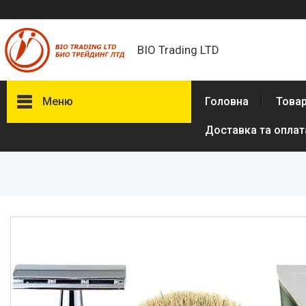
BIO Trading LTD
Меню
Головна
Товар
Доставка та оплат
Товари та послуги
Бритвені приналежності й
аксесуари
Електробритви та аксесуари
до електробритв
Гігієна та здоров'я
Іграшки
Сумки, рюкзаки
Аксесуари з натуральної шкіри
(пітон, крокодил)