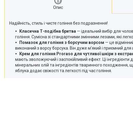
Опис
Надійність, стиль і чисте гоління без подразнення!
Класична Т-подібна бритва
— ідеальний вибір для чолові
гоління. Сумісна зі стандартними змінними лезами, які лег
Помазок для гоління з борсучим ворсом
— це відмінни
виконаний з ворсу борсука. Він дуже м'який і приємний для
Крем для гоління Proraso для чутливої шкіри з екстра
мають зволожуючий і заспокійливий ефект. Ці інгредієнти д
мінеральних олій та інгредієнтів тваринного походження,
яблука додає свіжості та легкості під час гоління.