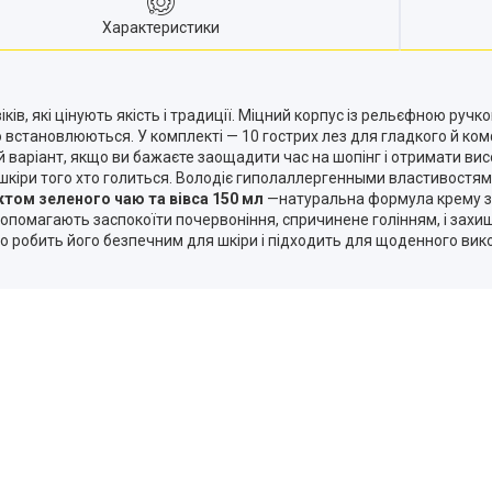
Характеристики
ків, які цінують якість і традиції. Міцний корпус із рельєфною ру
ко встановлюються. У комплекті — 10 гострих лез для гладкого й ком
й варіант, якщо ви бажаєте заощадити час на шопінг і отримати ви
 шкіри того хто голиться. Володіє гиполаллергенными властивостям
ктом зеленого чаю та вівса 150 мл
—натуральна формула крему зб
опомагають заспокоїти почервоніння, спричинене голінням, і захища
 що робить його безпечним для шкіри і підходить для щоденного ви