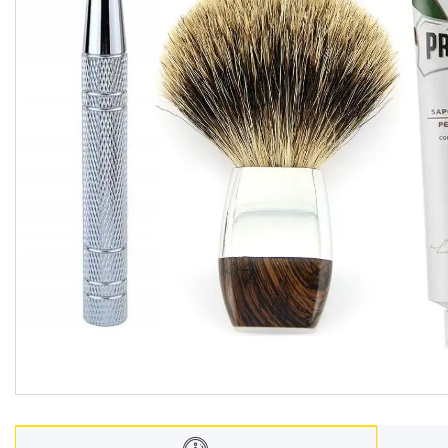
Взуття
Екіпірування для полювання та
риболовлі
Засоби приглушення
радіосигналу
Товари з Польщі
Побутова хімія з Європи
Меблеві тканини
Аксесуари для мобільних
телефонів
Чай, кава
Снеки
Парфумерія
Жіночі епілятори
Електричні зубні щітки
Про нас
Відгуки