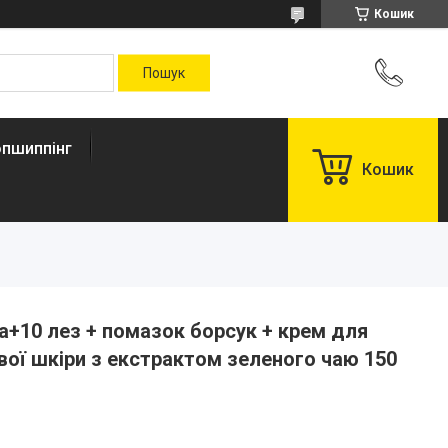
Кошик
пшиппінг
Кошик
а+10 лез + помазок борсук + крем для
вої шкіри з екстрактом зеленого чаю 150