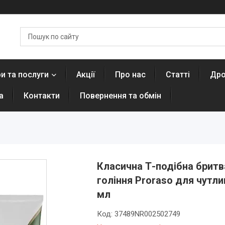
и та послуги
Акції
Про нас
Статті
Дро
а
Контакти
Повернення та обмін
Класична Т-подібна бритв
гоління Proraso для чутли
мл
Код:
37489NR002502749