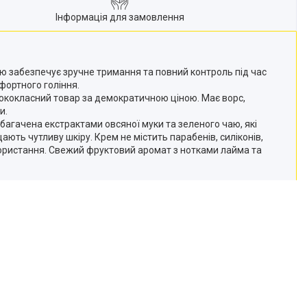
Інформація для замовлення
чкою забезпечує зручне тримання та повний контроль під час
фортного гоління.
сококласний товар за демократичною ціною. Має ворс,
и.
агачена екстрактами овсяної муки та зеленого чаю, які
ють чутливу шкіру. Крем не містить парабенів, силіконів,
користання. Свежий фруктовий аромат з нотками лайма та