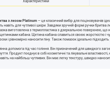
Характеристики
итва з лезом Platinum
— це класичний вибір для поціновувачів іде
ть навіть для чутливої шкіри. Завдяки зручній формі ручки бритва л
азка виготовлена з термопластика з дзеркальною поверхнею, що на
щетинками кабана. Щетина кабана славиться своєю жорсткістю і ч
оски і рівномірно наносити піну. Також помазок ідеально підходит
інна допомога під час гоління. Він призначений для швидкого загоє
дчуття. Продукт поєднує в собі косметичні та лікувальні властивос
авіть на найбільш чутливих. Він має легку текстуру, швидко нанос