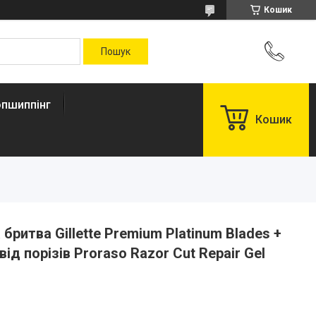
Кошик
пшиппінг
Кошик
ритва Gillette Premium Platinum Blades +
ід порізів Proraso Razor Cut Repair Gel