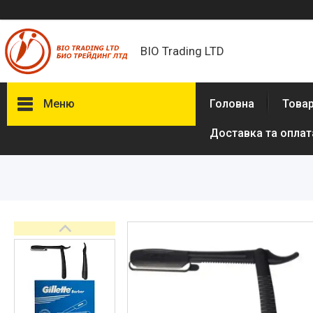
BIO Trading LTD
Меню
Головна
Товар
Доставка та оплат
Товари та послуги
Бритвені приналежності й
аксесуари
Електробритви та аксесуари
до електробритв
Гігієна та здоров'я
Іграшки
Сумки, рюкзаки
Аксесуари з натуральної шкіри
(пітон, крокодил)