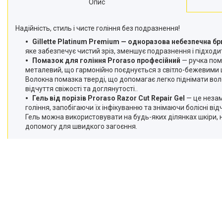
Опис
Надійність, стиль і чисте гоління без подразнення!
Gillette Platinum Premium — одноразова небезпечна бр
яке забезпечує чистий зріз, зменшує подразнення і підходи
Помазок для гоління Proraso професійний
— ручка пом
металевий, що гармонійно поєднується з світло-бежевими 
Волокна помазка тверді, що допомагає легко піднімати вол
відчуття свіжості та доглянутості..
Гель від порізів Proraso Razor Cut Repair Gel
— це незам
гоління, запобігаючи їх інфікуванню та знімаючи болісні ві
Гель можна використовувати на будь-яких ділянках шкіри, н
допомогу для швидкого загоєння.