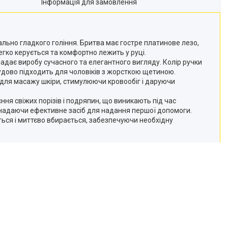
Інформація для замовлення
ально гладкого гоління. Бритва має гостре платинове лезо,
егко керується та комфортно лежить у руці.
дає виробу сучасного та елегантного вигляду. Колір ручки
удово підходить для чоловіків з жорсткою щетиною.
ь для масажу шкіри, стимулюючи кровообіг і даруючи
ння свіжих порізів і подряпин, що виникають під час
ті, надаючи ефективне засіб для надання першої допомоги.
иться і миттєво вбирається, забезпечуючи необхідну