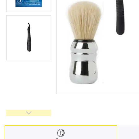
Взуття
Екіпірування для полювання та
риболовлі
Засоби приглушення
радіосигналу
Товари з Польщі
Побутова хімія з Європи
Меблеві тканини
Аксесуари для мобільних
телефонів
Чай, кава
Снеки
Парфумерія
Жіночі епілятори
Електричні зубні щітки
Про нас
Відгуки