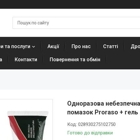
и та послуги
Акції
Про нас
Статті
Дро
а
Контакти
Повернення та обмін
Одноразова небезпечна б
помазок Proraso + гель в
Код:
028930275102750
Готово до відправки