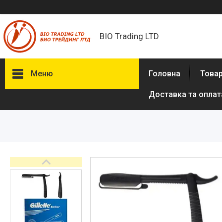
BIO Trading LTD
Меню
Головна
Товар
Доставка та оплат
Товари та послуги
Бритвені приналежності й
аксесуари
Електробритви та аксесуари
до електробритв
Гігієна та здоров'я
Іграшки
Сумки, рюкзаки
Аксесуари з натуральної шкіри
(пітон, крокодил)