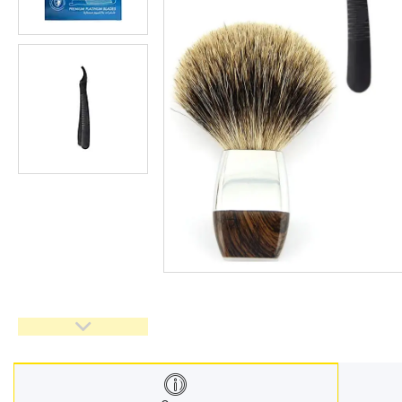
Взуття
Екіпірування для полювання та
риболовлі
Засоби приглушення
радіосигналу
Товари з Польщі
Побутова хімія з Європи
Меблеві тканини
Аксесуари для мобільних
телефонів
Чай, кава
Снеки
Парфумерія
Жіночі епілятори
Електричні зубні щітки
Про нас
Відгуки