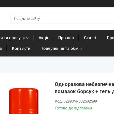
и та послуги
Акції
Про нас
Статті
Дро
а
Контакти
Повернення та обмін
Одноразова небезпечна б
помазок борсук + гель д
Код:
02893NR002502599
Готово до відправки