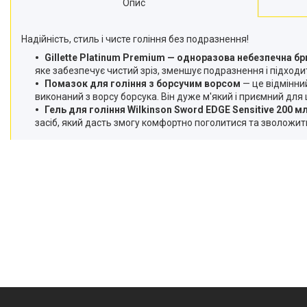
Опис
Надійність, стиль і чисте гоління без подразнення!
Gillette Platinum Premium — одноразова небезпечна бр
яке забезпечує чистий зріз, зменшує подразнення і підходи
Помазок для гоління з борсучим ворсом
— це відмінни
виконаний з ворсу борсука. Він дуже м'який і приємний для
Гель для гоління Wilkinson Sword EDGE Sensitive 200 м
засіб, який дасть змогу комфортно поголитися та зволожити