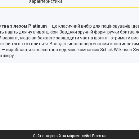
Характеристики
итва з лезом Platinum
— це класичний вибір для поціновувачів іде
ть навіть для чутливої шкіри. Завдяки зручній формі ручки бритва л
й варіант, якщо ви бажаєте заощадити час на шопінг і отримати ви
 шкіри того хто голиться. Володіє гиполаллергенными властивостям
л
— виробляється всесвітньо відомою компанією Schick Wilkinson Sw
 шкіру.
Сайт створений на маркетплейсі
Prom.ua