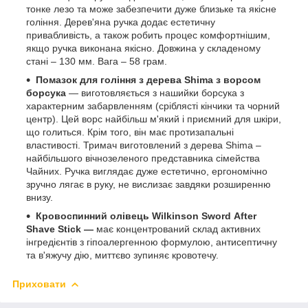
тонке лезо та може забезпечити дуже близьке та якісне
гоління. Дерев'яна ручка додає естетичну
привабливість, а також робить процес комфортнішим,
якщо ручка виконана якісно. Довжина у складеному
стані – 130 мм. Вага – 58 грам.
Помазок для гоління з дерева Shima з ворсом
борсука
— виготовляється з нашийки борсука з
характерним забарвленням (сріблясті кінчики та чорний
центр). Цей ворс найбільш м'який і приємний для шкіри,
що голиться. Крім того, він має протизапальні
властивості. Тримач виготовлений з дерева Shima –
найбільшого вічнозеленого представника сімейства
Чайних. Ручка виглядає дуже естетично, ергономічно
зручно лягає в руку, не вислизає завдяки розширенню
внизу.
Кровоспинний олівець Wilkinson Sword
After
Shave Stick —
має концентрований склад активних
інгредієнтів з гіпоалергенною формулою, антисептичну
та в'яжучу дію, миттєво зупиняє кровотечу.
Приховати