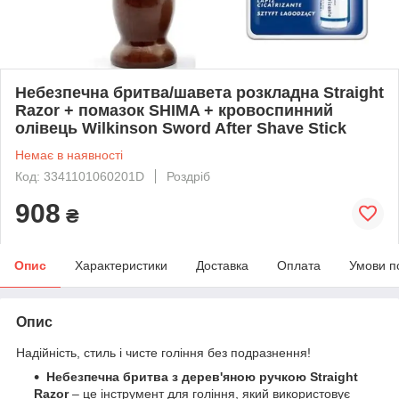
Небезпечна бритва/шавета розкладна Straight
Razor + помазок SHIMA + кровоспинний
олівець Wilkinson Sword After Shave Stick
Немає в наявності
Код: 3341101060201D
Роздріб
908
₴
Опис
Характеристики
Доставка
Оплата
Умови п
Опис
Надійність, стиль і чисте гоління без подразнення!
Небезпечна бритва з дерев'яною ручкою
Straight
Razor
– це інструмент для гоління, який використовує