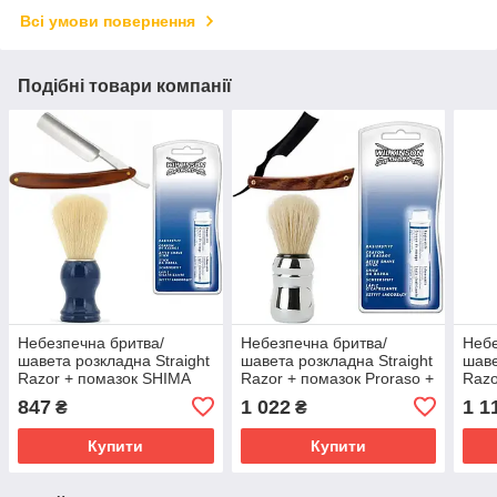
Всі умови повернення
Подібні товари компанії
Небезпечна бритва/
Небезпечна бритва/
Небе
шавета розкладна Straight
шавета розкладна Straight
шаве
Razor + помазок SHIMA
Razor + помазок Proraso +
Razo
синій + кровоспинний
кровоспинний олівець
кров
847
1 022
1 1
₴
₴
олівець Wilkinson Sword
Wilkinson Sword After
Wilk
After Shave Stick
Shave Stick
Shav
Купити
Купити