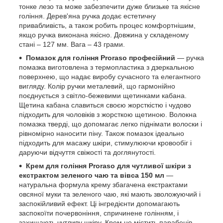
тонке лезо та може забезпечити дуже близьке та якісне
гоління. Дерев'яна ручка додає естетичну
привабливість, а також робить процес комфортнішим,
якщо ручка виконана якісно. Довжина у складеному
стані – 127 мм. Вага – 43 грами.
Помазок для гоління Proraso професійний
— ручка
помазка виготовлена з термопластика з дзеркальною
поверхнею, що надає виробу сучасного та елегантного
вигляду. Колір ручки металевий, що гармонійно
поєднується з світло-бежевими щетинками кабана.
Щетина кабана славиться своєю жорсткістю і чудово
підходить для чоловіків з жорсткою щетиною. Волокна
помазка тверді, що допомагає легко піднімати волоски і
рівномірно наносити піну. Також помазок ідеально
підходить для масажу шкіри, стимулюючи кровообіг і
даруючи відчуття свіжості та доглянутості.
Крем для гоління Proraso для чутливої шкіри з
екстрактом зеленого чаю та вівса 150 мл
—
натуральна формула крему збагачена екстрактами
овсяної муки та зеленого чаю, які мають зволожуючий і
заспокійливий ефект. Ці інгредієнти допомагають
заспокоїти почервоніння, спричинене голінням, і
захищають чутливу шкіру. Крем не містить парабенів,