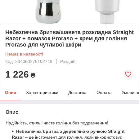
Небезпечна бритва/шавета розкладна Straight
Razor + помазок Proraso + крем для гоління
Proraso для чутливої шкіри
Немає в наявності
Код: 334060275102749
Роздріб
1 226
₴
Опис
Характеристики
Доставка
Оплата
Умови п
Опис
Надійність, стиль і чисте гоління без подразнення!
Небезпечна бритва з дерев'яною ручкою
Straight
Razor
– це інструмент для гоління, який використовує