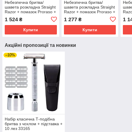
Небезпечна бритва/
Небезпечна бритва/
Небе
шавета розкладна Straight
шавета розкладна Straight
шаве
Razor + помазок Proraso +
Razor + помазок Proraso +
Razo
мило для гоління
мило для гоління
мило
1 524
1 277
1 1
₴
₴
Wilkinson Sword для
Wilkinson Sword для
Wilk
чутливої шкіри 125 г
чутливої шкіри 125 г
чутл
Купити
Купити
Акційні пропозиції та новинки
–10%
Набір класична Т-подібна
бритва з чохлом + підставка +
10 лез 33165