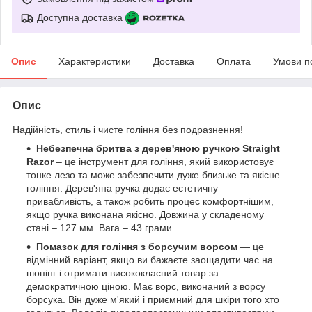
Доступна доставка
Опис
Характеристики
Доставка
Оплата
Умови п
Опис
Надійність, стиль і чисте гоління без подразнення!
Небезпечна бритва з дерев'яною ручкою
Straight
Razor
– це інструмент для гоління, який використовує
тонке лезо та може забезпечити дуже близьке та якісне
гоління. Дерев'яна ручка додає естетичну
привабливість, а також робить процес комфортнішим,
якщо ручка виконана якісно. Довжина у складеному
стані – 127 мм. Вага – 43 грами.
Помазок для гоління з борсучим ворсом
— це
відмінний варіант, якщо ви бажаєте заощадити час на
шопінг і отримати висококласний товар за
демократичною ціною. Має ворс, виконаний з ворсу
борсука. Він дуже м'який і приємний для шкіри того хто