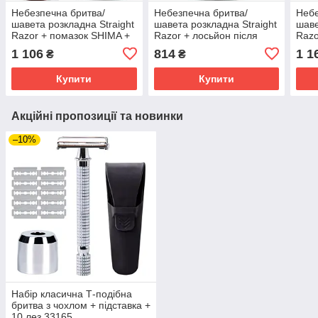
Небезпечна бритва/
Небезпечна бритва/
Небе
шавета розкладна Straight
шавета розкладна Straight
шаве
Razor + помазок SHIMA +
Razor + лосьйон після
Razo
лосьйон після гоління
гоління BRUT APRES
лось
1 106
814
1 1
₴
₴
BRUT APRES RASAGE
RASAGE Original 100 мл
BRU
Original 100 мл
Orig
Купити
Купити
Акційні пропозиції та новинки
–10%
Набір класична Т-подібна
бритва з чохлом + підставка +
10 лез 33165