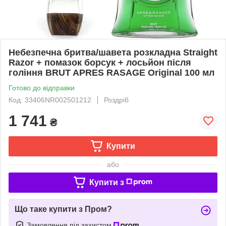
Небезпечна бритва/шавета розкладна Straight
Razor + помазок борсук + лосьйон після
гоління BRUT APRES RASAGE Original 100 мл
Готово до відправки
Код: 33406NR002501212
Роздріб
1 741
₴
Купити
або
Купити з
Що таке купити з Пром?
Замовлення під захистом