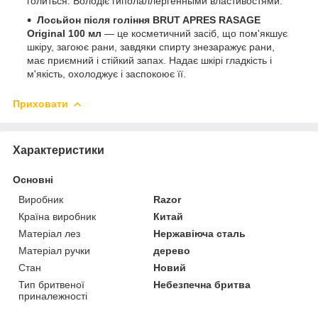
голиться. Володіє гиполаллергенными властивостями.
Лосьйон після гоління BRUT APRES RASAGE
Original 100 мл
— це косметичний засіб, що пом'якшує
шкіру, загоює рани, завдяки спирту знезаражує рани,
має приємний і стійкий запах. Надає шкірі гладкість і
м'якість, охолоджує і заспокоює її.
Приховати
Характеристики
Основні
Виробник
Razor
Країна виробник
Китай
Матеріал лез
Нержавіюча сталь
Матеріал ручки
дерево
Стан
Новий
Тип бритвеної
Небезпечна бритва
приналежності