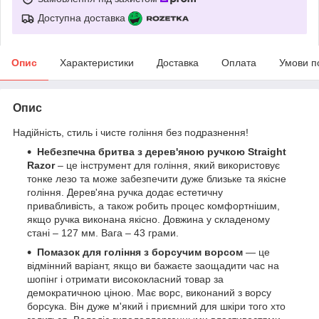
Доступна доставка
Опис
Характеристики
Доставка
Оплата
Умови п
Опис
Надійність, стиль і чисте гоління без подразнення!
Небезпечна бритва з дерев'яною ручкою
Straight
Razor
– це інструмент для гоління, який використовує
тонке лезо та може забезпечити дуже близьке та якісне
гоління. Дерев'яна ручка додає естетичну
привабливість, а також робить процес комфортнішим,
якщо ручка виконана якісно. Довжина у складеному
стані – 127 мм. Вага – 43 грами.
Помазок для гоління з борсучим ворсом
— це
відмінний варіант, якщо ви бажаєте заощадити час на
шопінг і отримати висококласний товар за
демократичною ціною. Має ворс, виконаний з ворсу
борсука. Він дуже м'який і приємний для шкіри того хто