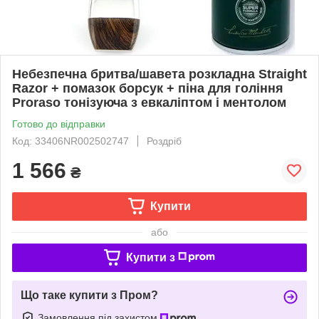
Небезпечна бритва/шавета розкладна Straight
Razor + помазок борсук + піна для гоління
Proraso тонізуюча з евкаліптом і ментолом
Готово до відправки
Код: 33406NR002502747
Роздріб
1 566
₴
Купити
або
Купити з
Що таке купити з Пром?
Замовлення під захистом