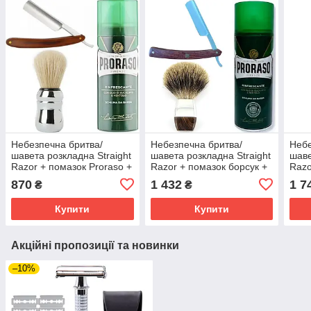
Небезпечна бритва/
Небезпечна бритва/
Небе
шавета розкладна Straight
шавета розкладна Straight
шаве
Razor + помазок Proraso +
Razor + помазок борсук +
Razo
піна для гоління Proraso
піна для гоління Proraso
піна
870
1 432
1 7
₴
₴
тонізуюча з евкаліптом і
тонізуюча з евкаліптом і
тоні
ментолом
ментолом
мен
Купити
Купити
Акційні пропозиції та новинки
–10%