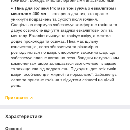
голиться. Володіє гиполаллергенными властивостями.
Піна для гоління Proraso тонізуюча з евкаліптом і
ментолом 400 мл
— створена для тих, хто прагне
уникнути подразнень та сухості після гоління.
Спеціальна формула забезпечує комфортне гоління та
дарує освіжаюче відчуття завдяки евкаліптовій олії та
ментолу. Евкаліпт очищує та тонізує шкіру, а ментол
додає прохолоди та освіжає. Піна має щільну
консистенцію, легко збивається та рівномірно
розподіляється по шкірі, створюючи захисний шар, що
забезпечує плавне ковзання леза. Завдяки натуральним
компонентам шкіра залишається зволоженою, гладкою
та захищеною від подразнень. Підходить для всіх типів
шкіри, особливо для жирної та нормальної. Забезпечує
легке та приємне гоління з відчуттям свіжості на цілий
день.
Приховати
Характеристики
Основні