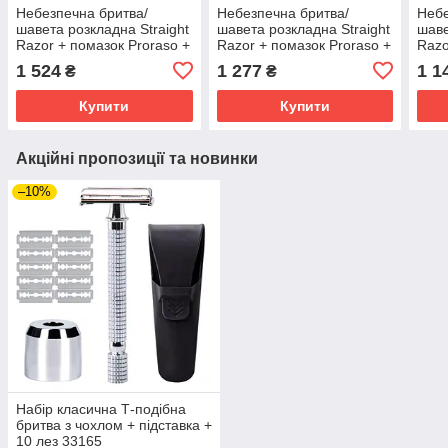
Небезпечна бритва/
Небезпечна бритва/
Небе
шавета розкладна Straight
шавета розкладна Straight
шаве
Razor + помазок Proraso +
Razor + помазок Proraso +
Razo
мило для гоління
мило для гоління
мило
1 524
1 277
1 1
₴
₴
Wilkinson Sword для
Wilkinson Sword для
Wilk
чутливої шкіри 125 г
чутливої шкіри 125 г
чутл
Купити
Купити
Акційні пропозиції та новинки
–10%
Набір класична Т-подібна
бритва з чохлом + підставка +
10 лез 33165