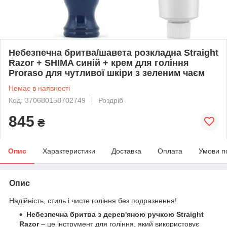
Небезпечна бритва/шавета розкладна Straight
Razor + SHIMA синій + крем для гоління
Proraso для чутливої шкіри з зеленим чаєм
Немає в наявності
Код: 370680158702749
Роздріб
845
₴
Опис
Характеристики
Доставка
Оплата
Умови п
Опис
Надійність, стиль і чисте гоління без подразнення!
Небезпечна бритва з дерев'яною ручкою
Straight
Razor
– це інструмент для гоління, який використовує