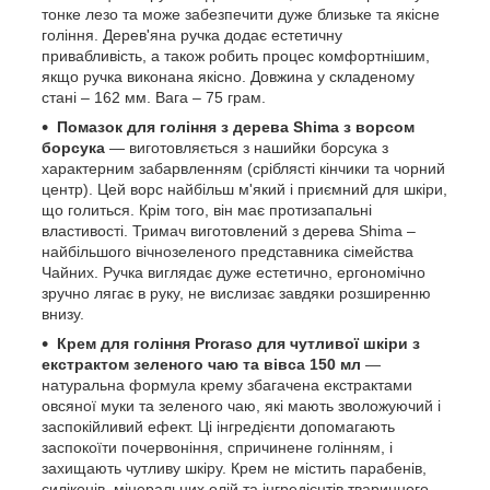
тонке лезо та може забезпечити дуже близьке та якісне
гоління. Дерев'яна ручка додає естетичну
привабливість, а також робить процес комфортнішим,
якщо ручка виконана якісно. Довжина у складеному
стані – 162 мм. Вага – 75 грам.
Помазок для гоління з дерева Shima з ворсом
борсука
— виготовляється з нашийки борсука з
характерним забарвленням (сріблясті кінчики та чорний
центр). Цей ворс найбільш м'який і приємний для шкіри,
що голиться. Крім того, він має протизапальні
властивості. Тримач виготовлений з дерева Shima –
найбільшого вічнозеленого представника сімейства
Чайних. Ручка виглядає дуже естетично, ергономічно
зручно лягає в руку, не вислизає завдяки розширенню
внизу.
Крем для гоління Proraso для чутливої шкіри з
екстрактом зеленого чаю та вівса 150 мл
—
натуральна формула крему збагачена екстрактами
овсяної муки та зеленого чаю, які мають зволожуючий і
заспокійливий ефект. Ці інгредієнти допомагають
заспокоїти почервоніння, спричинене голінням, і
захищають чутливу шкіру. Крем не містить парабенів,
силіконів, мінеральних олій та інгредієнтів тваринного