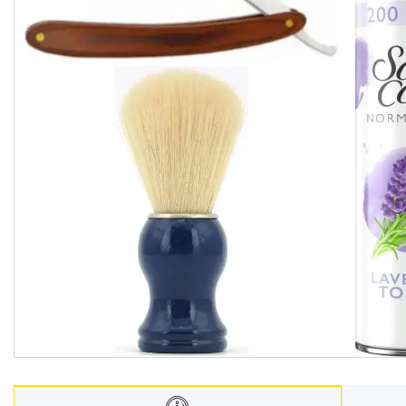
Взуття
Екіпірування для полювання та
риболовлі
Засоби приглушення
радіосигналу
Товари з Польщі
Побутова хімія з Європи
Меблеві тканини
Аксесуари для мобільних
телефонів
Чай, кава
Снеки
Парфумерія
Жіночі епілятори
Електричні зубні щітки
Про нас
Відгуки