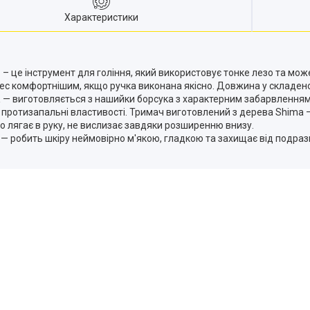
Характеристики
r
– це інструмент для гоління, який використовує тонке лезо та мож
ес комфортнішим, якщо ручка виконана якісно. Довжина у складеном
а
— виготовляється з нашийки борсука з характерним забарвленням (
має протизапальні властивості. Тримач виготовлений з дерева Shim
о лягає в руку, не вислизає завдяки розширенню внизу.
л
— робить шкіру неймовірно м'якою, гладкою та захищає від подраз