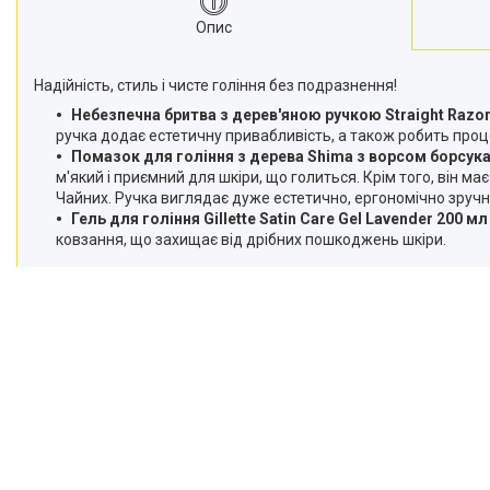
Опис
Надійність, стиль і чисте гоління без подразнення!
Небезпечна бритва з дерев'яною ручкою
Straight Razo
ручка додає естетичну привабливість, а також робить проц
Помазок для гоління з дерева Shima з ворсом борсук
м'який і приємний для шкіри, що голиться. Крім того, він 
Чайних. Ручка виглядає дуже естетично, ергономічно зручн
Гель для гоління Gillette Satin Care Gel Lavender 200 м
ковзання, що захищає від дрібних пошкоджень шкіри.