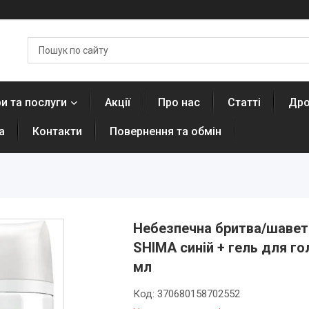
и та послуги
Акції
Про нас
Статті
Дро
а
Контакти
Повернення та обмін
Небезпечна бритва/шавета
SHIMA синій + гель для гол
мл
Код:
370680158702552