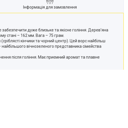
Інформація для замовлення
е забезпечити дуже близьке та якісне гоління. Дерев'яна
у стані – 162 мм. Вага – 75 грам.
сріблясті кінчики та чорний центр). Цей ворс найбільш
a – найбільшого вічнозеленого представника сімейства
нення після гоління. Має приємний аромат та плавне