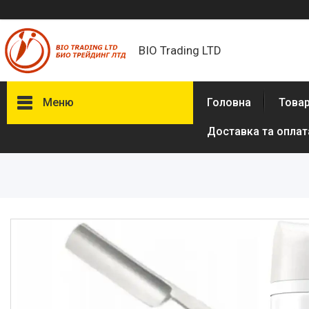
BIO Trading LTD
Меню
Головна
Товар
Доставка та оплат
Товари та послуги
Бритвені приналежності й
аксесуари
Електробритви та аксесуари
до електробритв
Гігієна та здоров'я
Іграшки
Сумки, рюкзаки
Аксесуари з натуральної шкіри
(пітон, крокодил)