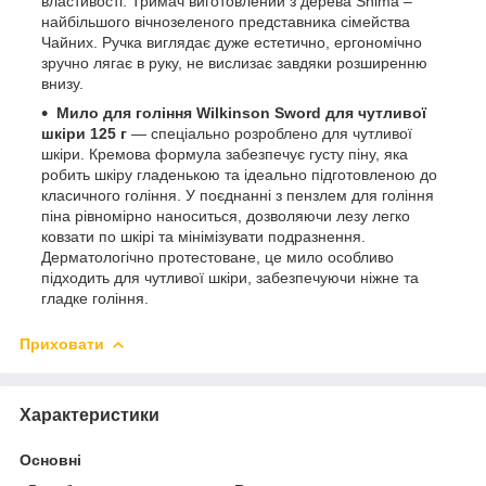
властивості. Тримач виготовлений з дерева Shima –
найбільшого вічнозеленого представника сімейства
Чайних. Ручка виглядає дуже естетично, ергономічно
зручно лягає в руку, не вислизає завдяки розширенню
внизу.
Мило для гоління Wilkinson Sword для чутливої
шкіри 125 г
— спеціально розроблено для чутливої
шкіри. Кремова формула забезпечує густу піну, яка
робить шкіру гладенькою та ідеально підготовленою до
класичного гоління. У поєднанні з пензлем для гоління
піна рівномірно наноситься, дозволяючи лезу легко
ковзати по шкірі та мінімізувати подразнення.
Дерматологічно протестоване, це мило особливо
підходить для чутливої шкіри, забезпечуючи ніжне та
гладке гоління.
Приховати
Характеристики
Основні