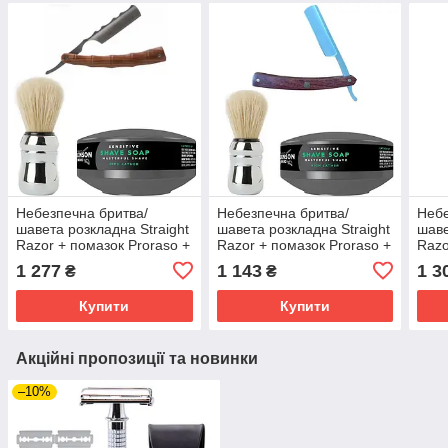
Небезпечна бритва/
Небезпечна бритва/
Небе
шавета розкладна Straight
шавета розкладна Straight
шаве
Razor + помазок Proraso +
Razor + помазок Proraso +
Razo
мило для гоління
мило для гоління
мило
1 277
1 143
1 3
₴
₴
Wilkinson Sword для
Wilkinson Sword для
Wilk
чутливої шкіри 125 г
чутливої шкіри 125 г
чутл
Купити
Купити
Акційні пропозиції та новинки
–10%