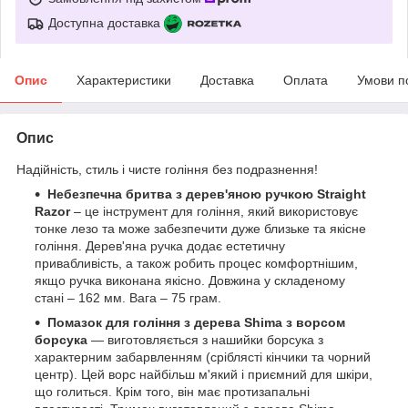
Доступна доставка
Опис
Характеристики
Доставка
Оплата
Умови п
Опис
Надійність, стиль і чисте гоління без подразнення!
Небезпечна бритва з дерев'яною ручкою
Straight
Razor
– це інструмент для гоління, який використовує
тонке лезо та може забезпечити дуже близьке та якісне
гоління. Дерев'яна ручка додає естетичну
привабливість, а також робить процес комфортнішим,
якщо ручка виконана якісно. Довжина у складеному
стані – 162 мм. Вага – 75 грам.
Помазок для гоління з дерева Shima з ворсом
борсука
— виготовляється з нашийки борсука з
характерним забарвленням (сріблясті кінчики та чорний
центр). Цей ворс найбільш м'який і приємний для шкіри,
що голиться. Крім того, він має протизапальні