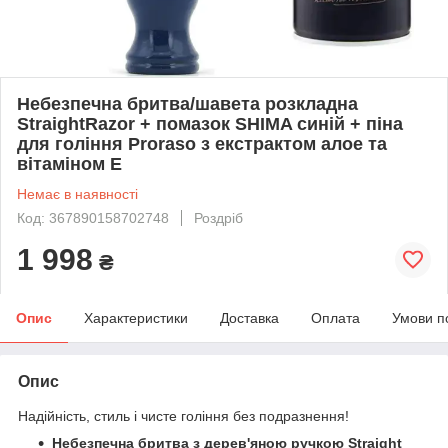
Небезпечна бритва/шавета розкладна
StraightRazor + помазок SHIMA синій + піна
для гоління Proraso з екстрактом алое та
вітаміном Е
Немає в наявності
Код: 367890158702748
Роздріб
1 998
₴
Опис
Характеристики
Доставка
Оплата
Умови п
Опис
Надійність, стиль і чисте гоління без подразнення!
Небезпечна бритва з дерев'яною ручкою
Straight