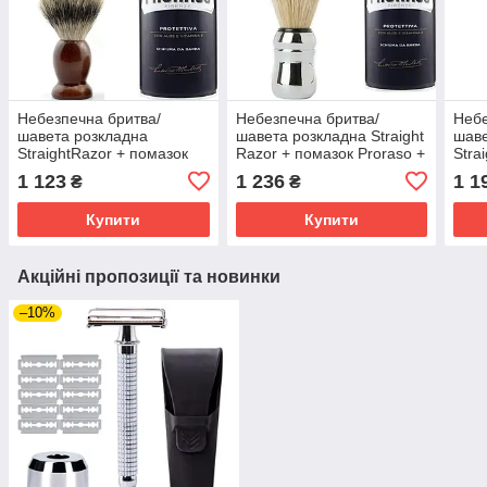
Небезпечна бритва/
Небезпечна бритва/
Небе
шавета розкладна
шавета розкладна Straight
шаве
StraightRazor + помазок
Razor + помазок Proraso +
Stra
SHIMA + піна для гоління
піна для гоління Proraso з
SHIM
1 123
1 236
1 1
₴
₴
Proraso з екстрактом алое
екстрактом алое та
Pror
та вітаміном Е
вітаміном Е
та в
Купити
Купити
Акційні пропозиції та новинки
–10%