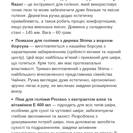
Razor
– це інструмент для гоління, який використовує
тонке лезо та може забезпечити дуже близьке та якісне
гоління. Дерев'яна ручка додає естетичну
привабливість, а також робить процес комфортнішим,
якщо ручка виконана якісно. Довжина у складеному
стані – 145 мм. Вага – 60 грам.
Помазок для гоління з дерева Shima з ворсом
борсука
— виготовляється з нашийки борсука з
характерним забарвленням (сріблясті кінчики та чорний
центр). Цей ворс найбільш м'який і приємний для шкіри,
що голиться. Крім того, він має протизапальні
властивості. Тримач виготовлений з дерева Shima –
найбільшого вічнозеленого представника сімейства
Чайних. Ручка виглядає дуже естетично, ергономічно
зручно лягає в руку, не вислизає завдяки розширенню
внизу.
Піна для гоління Proraso з екстрактом алое та
вітаміном Е 400 мл
— підходить для всіх типів шкіри,
особливо для сухої та чутливої шкіри, забезпечуючи
глибоке зволоження та захист. Розроблена з
урахуванням потреб шкіри, піна допомагає запобігти
сухості та подразненням, завдяки активним
інгредієнтам, таким як екстракт алое вера та вітамін Е,