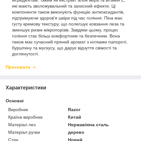
які мають зволожувальний та захисний ефекти. Ці
компоненти також виконують функцію антиоксидантів,
підтримуючи здоров'я шкіри під час гоління. Піна має
густу кремову текстуру, що полегшує ковзання леза та
зменшує ризик мікропорізів. Завдяки цьому, процес
гоління стає більш комфортним та безпечним. Вона
також має сучасний пряний аромат з нотками папороті,
бурштину та мускусу, що дарує відчуття свіжості та
доглянутості.
Приховати
Характеристики
Основні
Виробник
Razor
Країна виробник
Китай
Матеріал лез
Нержавіюча сталь
Матеріал ручки
дерево
Стан
Новий