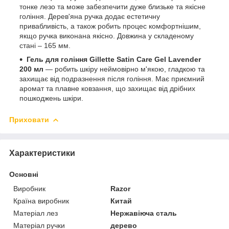
тонке лезо та може забезпечити дуже близьке та якісне
гоління. Дерев'яна ручка додає естетичну
привабливість, а також робить процес комфортнішим,
якщо ручка виконана якісно. Довжина у складеному
стані – 165 мм.
Гель для гоління Gillette Satin Care Gel Lavender
200 мл
— робить шкіру неймовірно м'якою, гладкою та
захищає від подразнення після гоління. Має приємний
аромат та плавне ковзання, що захищає від дрібних
пошкоджень шкіри.
Приховати
Характеристики
Основні
Виробник
Razor
Країна виробник
Китай
Матеріал лез
Нержавіюча сталь
Матеріал ручки
дерево