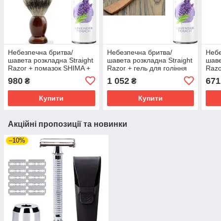
Небезпечна бритва/
Небезпечна бритва/
Небе
шавета розкладна Straight
шавета розкладна Straight
шаве
Razor + помазок SHIMA +
Razor + гель для гоління
Razo
гель для гоління Gillette
Gillette Satin Care Gel
Gille
980
1 052
671
₴
₴
Satin Care Gel Lavender
Lavender 200 мл
Lave
200 мл
Купити
Купити
Акційні пропозиції та новинки
–10%