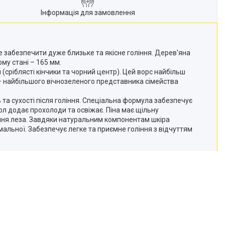
Інформація для замовлення
е забезпечити дуже близьке та якісне гоління. Дерев'яна
му стані – 165 мм.
сріблясті кінчики та чорний центр). Цей ворс найбільш
a – найбільшого вічнозеленого представника сімейства
 та сухості після гоління. Спеціальна формула забезпечує
тол додає прохолоди та освіжає. Піна має щільну
ання леза. Завдяки натуральним компонентам шкіра
альної. Забезпечує легке та приємне гоління з відчуттям