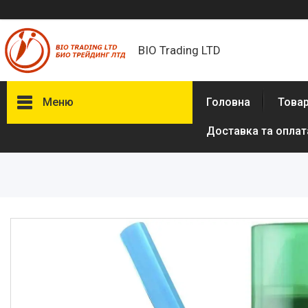
BIO Trading LTD
Меню
Головна
Товар
Доставка та оплат
Товари та послуги
Бритвені приналежності й
аксесуари
Електробритви та аксесуари
до електробритв
Гігієна та здоров'я
Іграшки
Сумки, рюкзаки
Аксесуари з натуральної шкіри
(пітон, крокодил)