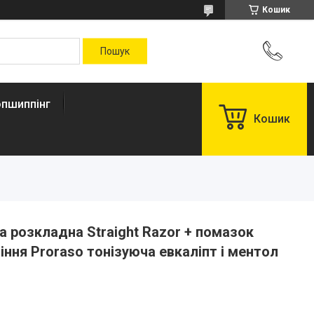
Кошик
пшиппінг
Кошик
 розкладна Straight Razor + помазок
ління Proraso тонізуюча евкаліпт і ментол