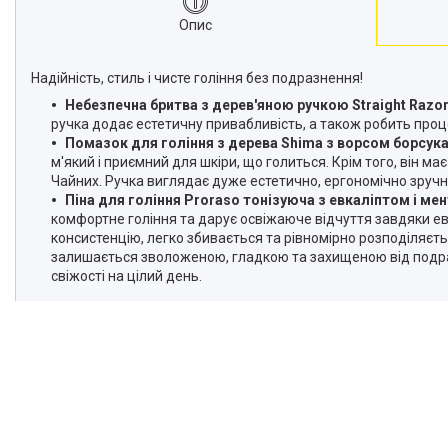
Опис
Надійність, стиль і чисте гоління без подразнення!
Небезпечна бритва з дерев'яною ручкою
Straight Razo
ручка додає естетичну привабливість, а також робить проц
Помазок для гоління з дерева Shima з ворсом борсук
м'який і приємний для шкіри, що голиться. Крім того, він 
Чайних. Ручка виглядає дуже естетично, ергономічно зручн
Піна для гоління Proraso тонізуюча з евкаліптом і м
комфортне гоління та дарує освіжаюче відчуття завдяки евка
консистенцію, легко збивається та рівномірно розподіляєт
залишається зволоженою, гладкою та захищеною від подразн
свіжості на цілий день.