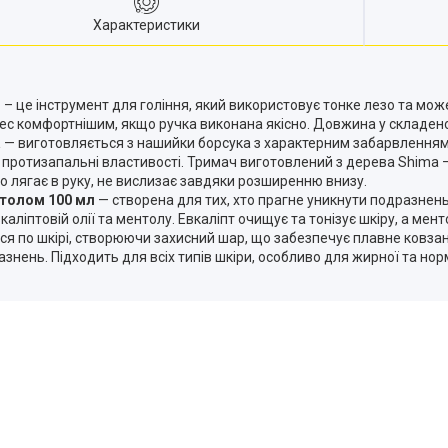
Характеристики
r
– це інструмент для гоління, який використовує тонке лезо та мож
ес комфортнішим, якщо ручка виконана якісно. Довжина у складено
а
— виготовляється з нашийки борсука з характерним забарвленням (
має протизапальні властивості. Тримач виготовлений з дерева Shim
о лягає в руку, не вислизає завдяки розширенню внизу.
ентолом 100 мл
— створена для тих, хто прагне уникнути подразнень
ліптовій олії та ментолу. Евкаліпт очищує та тонізує шкіру, а мен
ься по шкірі, створюючи захисний шар, що забезпечує плавне ковз
ень. Підходить для всіх типів шкіри, особливо для жирної та норм