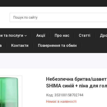
и та послуги
Акції
Про нас
Статті
Дро
а
Контакти
Повернення та обмін
Небезпечна бритва/шавета
SHIMA синій + піна для го
Код:
353100158702744
Немає в наявності