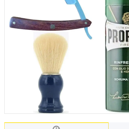
Взуття
Екіпірування для полювання та
риболовлі
Засоби приглушення
радіосигналу
Товари з Польщі
Побутова хімія з Європи
Меблеві тканини
Аксесуари для мобільних
телефонів
Чай, кава
Снеки
Парфумерія
Жіночі епілятори
Електричні зубні щітки
Про нас
Відгуки