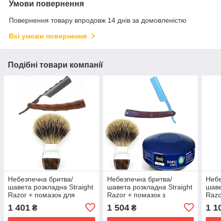
Умови повернення
Повернення товару впродовж 14 днів за домовленістю
Всі умови повернення
Подібні товари компанії
Небезпечна бритва/
Небезпечна бритва/
Небе
шавета розкладна Straight
шавета розкладна Straight
шаве
Razor + помазок для
Razor + помазок з
Razo
гоління з борсучим
борсучим ворсом + мило
голі
1 401
1 504
1 1
₴
₴
ворсом
для гоління
вор
Wilkinson Essential 125 г