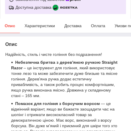
Доступна доставка
Опис
Характеристики
Доставка
Оплата
Умови п
Опис
Надійність, стиль і чисте гоління без подразнення!
Небезпечна бритва з дерев'яною ручкою
Straight
Razor
– це інструмент для гоління, який використовує
тонке лезо та може забезпечити дуже близьке та якісне
гоління. Дерев'яна ручка додає естетичну
привабливість, а також робить процес комфортнішим,
якщо ручка виконана якісно. Довжина у складеному
стані – 165 мм.
Помазок для гоління з борсучим ворсом
— це
відмінний варіант, якщо ви бажаєте заощадити час на
шопінг і отримати висококласний товар за
демократичною ціною. Має ворс, виконаний з ворсу
борсука. Він дуже м'який і приємний для шкіри того хто