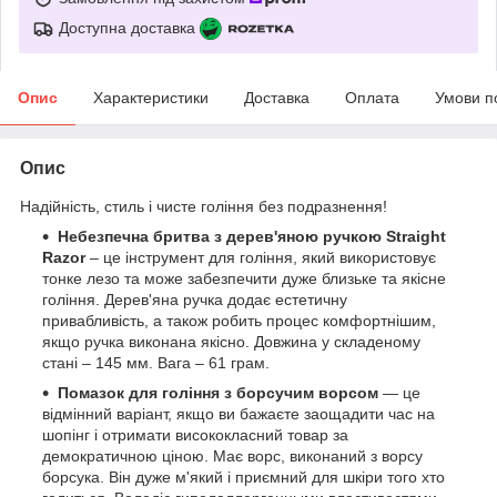
Доступна доставка
Опис
Характеристики
Доставка
Оплата
Умови п
Опис
Надійність, стиль і чисте гоління без подразнення!
Небезпечна бритва з дерев'яною ручкою
Straight
Razor
– це інструмент для гоління, який використовує
тонке лезо та може забезпечити дуже близьке та якісне
гоління. Дерев'яна ручка додає естетичну
привабливість, а також робить процес комфортнішим,
якщо ручка виконана якісно. Довжина у складеному
стані – 145 мм. Вага – 61 грам.
Помазок для гоління з борсучим ворсом
— це
відмінний варіант, якщо ви бажаєте заощадити час на
шопінг і отримати висококласний товар за
демократичною ціною. Має ворс, виконаний з ворсу
борсука. Він дуже м'який і приємний для шкіри того хто