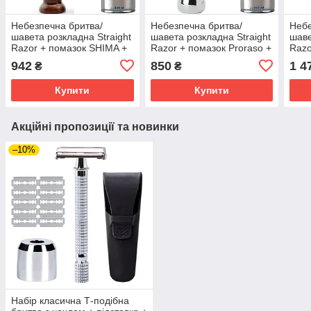
Небезпечна бритва/
Небезпечна бритва/
Небе
шавета розкладна Straight
шавета розкладна Straight
шаве
Razor + помазок SHIMA +
Razor + помазок Proraso +
Razo
піна для гоління Gillette
піна для гоління Gillette
борс
942
850
1 4
₴
₴
Pro Icy Cool з ментолом
Pro Icy Cool з ментолом
для г
Cool
Купити
Купити
Акційні пропозиції та новинки
–10%
Набір класична Т-подібна