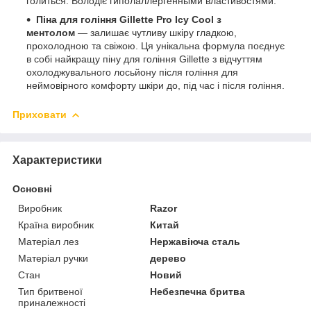
голиться. Володіє гиполаллергенными властивостями.
Піна для гоління Gillette Pro Icy Cool з
ментолом
— залишає чутливу шкіру гладкою,
прохолодною та свіжою. Ця унікальна формула поєднує
в собі найкращу піну для гоління Gillette з відчуттям
охолоджувального лосьйону після гоління для
неймовірного комфорту шкіри до, під час і після гоління.
Приховати
Характеристики
Основні
Виробник
Razor
Країна виробник
Китай
Матеріал лез
Нержавіюча сталь
Матеріал ручки
дерево
Стан
Новий
Тип бритвеної
Небезпечна бритва
приналежності