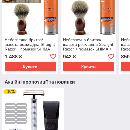
Небезпечна бритва/
Небезпечна бритва/
Небе
шавета розкладна Straight
шавета розкладна Straight
шаве
Razor + помазок SHIMA +
Razor + помазок SHIMA +
Razo
піна для гоління Gillette
піна для гоління Gillette
піна
1 488
942
850
₴
₴
Pro Icy Cool з ментолом
Pro Icy Cool з ментолом
Pro 
Купити
Купити
Акційні пропозиції та новинки
–10%