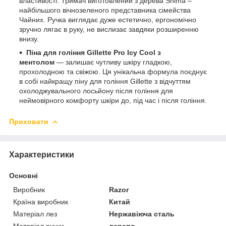
властивості. Тримач виготовлений з дерева Shima –
найбільшого вічнозеленого представника сімейства
Чайних. Ручка виглядає дуже естетично, ергономічно
зручно лягає в руку, не вислизає завдяки розширенню
внизу.
Піна для гоління Gillette Pro Icy Cool з
ментолом
— залишає чутливу шкіру гладкою,
прохолодною та свіжою. Ця унікальна формула поєднує
в собі найкращу піну для гоління Gillette з відчуттям
охолоджувального лосьйону після гоління для
неймовірного комфорту шкіри до, під час і після гоління.
Приховати
Характеристики
Основні
Виробник
Razor
Країна виробник
Китай
Матеріал лез
Нержавіюча сталь
Матеріал ручки
дерево