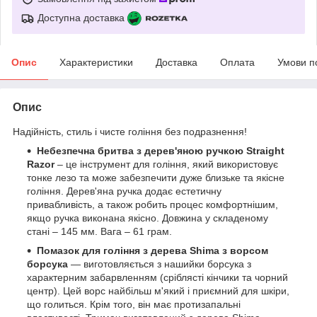
Доступна доставка
Опис
Характеристики
Доставка
Оплата
Умови п
Опис
Надійність, стиль і чисте гоління без подразнення!
Небезпечна бритва з дерев'яною ручкою
Straight
Razor
– це інструмент для гоління, який використовує
тонке лезо та може забезпечити дуже близьке та якісне
гоління. Дерев'яна ручка додає естетичну
привабливість, а також робить процес комфортнішим,
якщо ручка виконана якісно. Довжина у складеному
стані – 145 мм. Вага – 61 грам.
Помазок для гоління з дерева Shima з ворсом
борсука
— виготовляється з нашийки борсука з
характерним забарвленням (сріблясті кінчики та чорний
центр). Цей ворс найбільш м'який і приємний для шкіри,
що голиться. Крім того, він має протизапальні