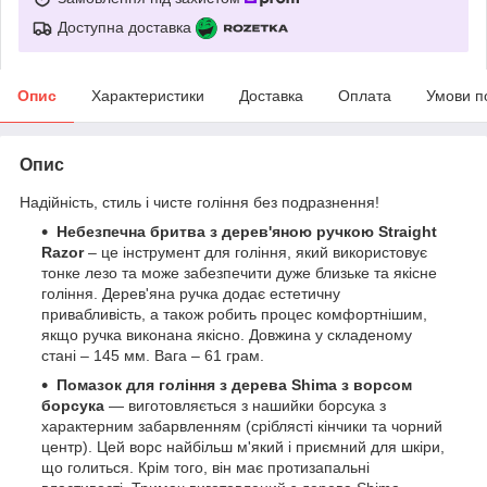
Доступна доставка
Опис
Характеристики
Доставка
Оплата
Умови п
Опис
Надійність, стиль і чисте гоління без подразнення!
Небезпечна бритва з дерев'яною ручкою
Straight
Razor
– це інструмент для гоління, який використовує
тонке лезо та може забезпечити дуже близьке та якісне
гоління. Дерев'яна ручка додає естетичну
привабливість, а також робить процес комфортнішим,
якщо ручка виконана якісно. Довжина у складеному
стані – 145 мм. Вага – 61 грам.
Помазок для гоління з дерева Shima з ворсом
борсука
— виготовляється з нашийки борсука з
характерним забарвленням (сріблясті кінчики та чорний
центр). Цей ворс найбільш м'який і приємний для шкіри,
що голиться. Крім того, він має протизапальні