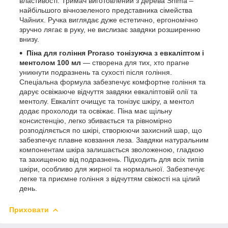
властивості. Тримач виготовлений з дерева Shima –
найбільшого вічнозеленого представника сімейства
Чайних. Ручка виглядає дуже естетично, ергономічно
зручно лягає в руку, не вислизає завдяки розширенню
внизу.
Піна для гоління Proraso тонізуюча з евкаліптом і
ментолом 100 мл
— створена для тих, хто прагне
уникнути подразнень та сухості після гоління.
Спеціальна формула забезпечує комфортне гоління та
дарує освіжаюче відчуття завдяки евкаліптовій олії та
ментолу. Евкаліпт очищує та тонізує шкіру, а ментол
додає прохолоди та освіжає. Піна має щільну
консистенцію, легко збивається та рівномірно
розподіляється по шкірі, створюючи захисний шар, що
забезпечує плавне ковзання леза. Завдяки натуральним
компонентам шкіра залишається зволоженою, гладкою
та захищеною від подразнень. Підходить для всіх типів
шкіри, особливо для жирної та нормальної. Забезпечує
легке та приємне гоління з відчуттям свіжості на цілий
день.
Приховати