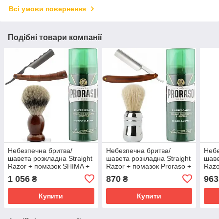
Всі умови повернення
Подібні товари компанії
Небезпечна бритва/
Небезпечна бритва/
Небе
шавета розкладна Straight
шавета розкладна Straight
шаве
Razor + помазок SHIMA +
Razor + помазок Proraso +
Razo
піна для гоління Proraso
піна для гоління Proraso
піна
1 056
870
963
₴
₴
тонізуюча евкаліпт і
тонізуюча з евкаліптом і
тоні
ментол
ментолом
мен
Купити
Купити