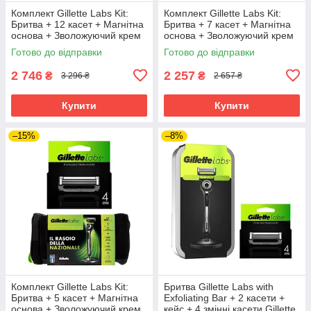
Комплект Gillette Labs Kit:
Комплект Gillette Labs Kit:
Бритва + 12 касет + Магнітна
Бритва + 7 касет + Магнітна
основа + Зволожуючий крем
основа + Зволожуючий крем
100 мл + Сумка
100 мл + Сумка
Готово до відправки
Готово до відправки
2 746
2 257
₴
₴
3 296 ₴
2 657 ₴
Купити
Купити
–15%
–8%
Комплект Gillette Labs Kit:
Бритва Gillette Labs with
Бритва + 5 касет + Магнітна
Exfoliating Bar + 2 касети +
основа + Зволожуючий крем
кейс + 4 змінні касети Gillette