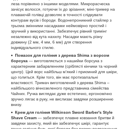
леза порівняно з іншими моделями. Микрорасческа
зачісує волосся, готуючи їх до зрізання; міні-тример на
плаваючій голівці дозволяє в точності слідкувати
контурам вусів і бороди. Водонепроникний стайлер з
трьома змінними насадками неймовірно простий і
зручний у використанні. Забезпечує рівний тримінг
незалежно від кута нахилу. Насадки мають різну
довжину (2 мм, 4 мм, 6 мм) для створення
індивідуального стилю.
Помазок для гоління з дерева Shima з ворсом
борсука
— виготовляється з нашийки борсука з
характерним забарвленням (сріблясті кінчики та чорний
центр). Цей ворс найбільш м'який і приємний для шкіри,
що голиться. Крім того, він має протизапальні
властивості. Тримач виготовлений з дерева Shima –
найбільшого вічнозеленого представника сімейства
Чайних. Ручка виглядає дуже естетично, ергономічно
зручно лягає в руку, не вислизає завдяки розширенню
внизу.
Крем для гоління Wilkinson Sword Barber's Style
Shave Cream
— забезпечує плавне ковзання бритви й
завдяки захисту, який він забезпечує шкірі, гарантує
точне гоління будь-якої бороди без ризику подразнення