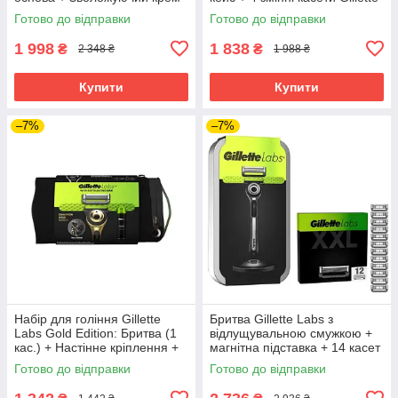
100 мл + Сумка
Labs
Готово до відправки
Готово до відправки
1 998
1 838
₴
₴
2 348 ₴
1 988 ₴
Купити
Купити
–7%
–7%
Набір для гоління Gillette
Бритва Gillette Labs з
Labs Gold Edition: Бритва (1
відлущувальною смужкою +
кас.) + Настінне кріплення +
магнітна підставка + 14 касет
Гель 200 мл + Сумка 02894
+ кейс
Готово до відправки
Готово до відправки