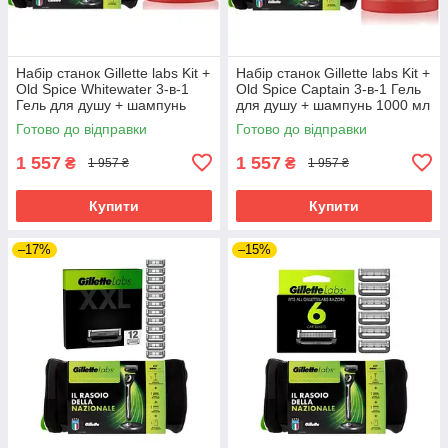
Набір станок Gillette labs Kit +
Набір станок Gillette labs Kit +
Old Spice Whitewater 3-в-1
Old Spice Captain 3-в-1 Гель
Гель для душу + шампунь
для душу + шампунь 1000 мл
1000 мл в Подарунок
в Подарунок
Готово до відправки
Готово до відправки
1 557
1 557
₴
₴
1 957 ₴
1 957 ₴
Купити
Купити
–17%
–15%