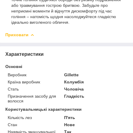
або травмування гострою бритвою. Забудьте про
неприємні моменти й відчуття дискомфорту під час
гоління – натомість щодня насолоджуйтеся гладкістю
ідеально виголеного обличчя.
Приховати
Характеристики
Основні
Виробник
Gillette
Країна виробник
Колумбія
Стать
Чоловіча
Призначення засобу для
Гладкість
волосся
Користувальницькі характеристики
Кількість лез
П'ять
Стан
Нове
Наявність змащувальної
Так