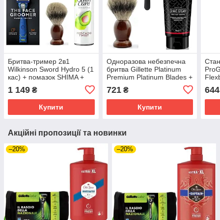
Бритва-тример 2в1
Одноразова небезпечна
Стан
Wilkinson Sword Hydro 5 (1
бритва Gillette Platinum
ProG
кас) + помазок SHIMA +
Premium Platinum Blades +
Flex
гель для гоління Gillette
помазок SHIMA борсук +
Wilk
1 149
721
644
₴
₴
Satin Care Gel Avocado
крем для гоління Wilkinson
для 
Sword
Купити
Купити
Акційні пропозиції та новинки
–20%
–20%