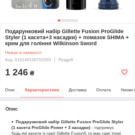
Подарунковий набір Gillette Fusion ProGlide
Styler (1 касета+3 насадки) + помазок SHIMA +
крем для гоління Wilkinson Sword
Немає в наявності
Код: 016140158702593
Роздріб
1 246
₴
Опис
Характеристики
Доставка
Оплата
Умови 
Опис
Подарунковий набір Gillette Fusion ProGlide Styler
(1 касета ProGlide Power + 3 насадки)
- підтримує
будь-які касети із серії Gillette Fusion5 та має самі тонкі