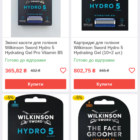
Змінні касети для гоління
Картриджі для гоління
Wilkinson Sword Hydro 5
Wilkinson Sword Hydro 5
Hydrating Gel Pro Vitamin B5
Hydrating Gel (10+2 шт.)
(4+1 шт.) 02884
02724
Готово до відправки
Готово до відправки
365,82
802,75
₴
₴
402 ₴
845 ₴
Купити
Купити
–5%
–5%