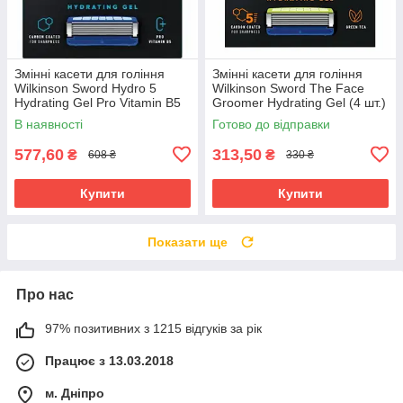
Змінні касети для гоління
Змінні касети для гоління
Wilkinson Sword Hydro 5
Wilkinson Sword The Face
Hydrating Gel Pro Vitamin B5
Groomer Hydrating Gel (4 шт.)
(8 шт.) 02885
02887
В наявності
Готово до відправки
577,60
313,50
₴
₴
608 ₴
330 ₴
Купити
Купити
Показати ще
Про нас
97% позитивних з 1215 відгуків за рік
Працює з 13.03.2018
м. Дніпро