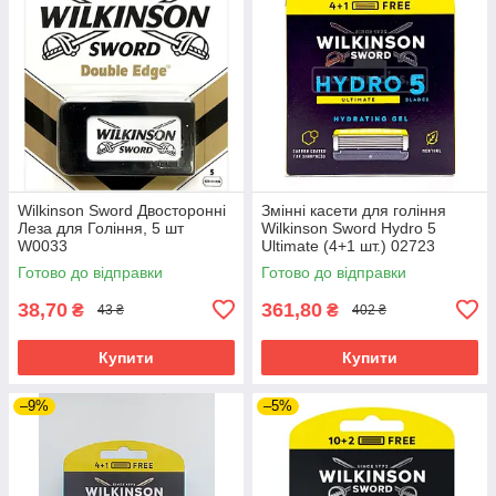
Wilkinson Sword Двосторонні
Змінні касети для гоління
Леза для Гоління, 5 шт
Wilkinson Sword Hydro 5
W0033
Ultimate (4+1 шт.) 02723
Готово до відправки
Готово до відправки
38,70
361,80
₴
₴
43 ₴
402 ₴
Купити
Купити
–9%
–5%