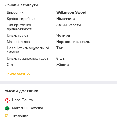
Основні атрибути
Виробник
Wilkinson Sword
Країна виробник
Німеччина
Тип бритвеної
Змінні касети
приналежності
Кількість лез
Чотири
Матеріал лез
Нержавіюча сталь
Наявність змащувальної
Так
смужки
Кількість запасних касет
6 шт.
Стать
Жіноча
Приховати
Умови доставки
Нова Пошта
Магазини Rozetka
Укрпошта