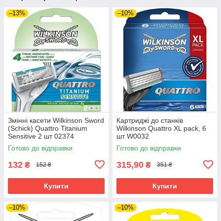
–13%
–10%
Змінні касети Wilkinson Sword
Картриджі до станків
(Schick) Quattro Titanium
Wilkinson Quattro XL pack, 6
Sensitive 2 шт 02374
шт W0032
Готово до відправки
Готово до відправки
132
315,90
₴
₴
152 ₴
351 ₴
Купити
Купити
–10%
–10%