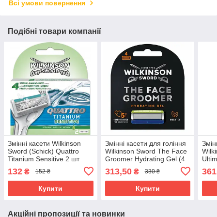
Всі умови повернення
Подібні товари компанії
Змінні касети Wilkinson
Змінні касети для гоління
Змін
Sword (Schick) Quattro
Wilkinson Sword The Face
Wilk
Titanium Sensitive 2 шт
Groomer Hydrating Gel (4
Ulti
02374
шт.) 02887
132
313,50
361
₴
₴
152 ₴
330 ₴
Купити
Купити
Акційні пропозиції та новинки