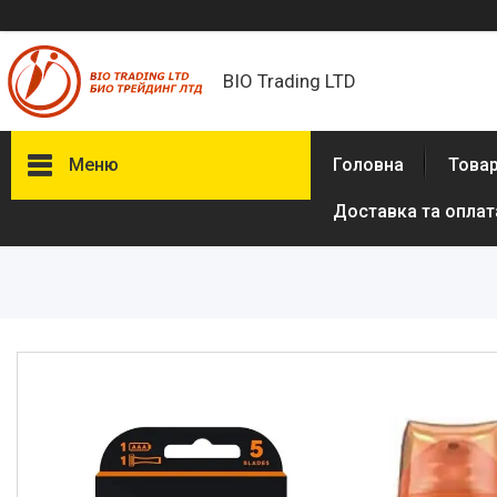
BIO Trading LTD
Меню
Головна
Товар
Доставка та оплат
Товари та послуги
Бритвені приналежності й
аксесуари
Електробритви та аксесуари
до електробритв
Гігієна та здоров'я
Іграшки
Сумки, рюкзаки
Аксесуари з натуральної шкіри
(пітон, крокодил)