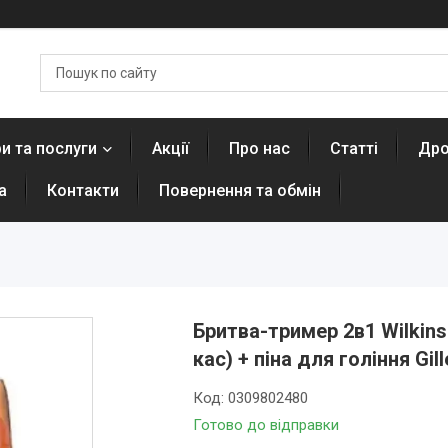
и та послуги
Акції
Про нас
Статті
Дро
а
Контакти
Повернення та обмін
Бритва-тример 2в1 Wilkins
кас) + піна для гоління Gil
Код:
0309802480
Готово до відправки