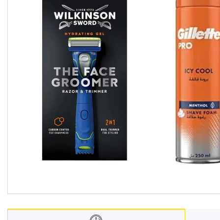
Взуття
Екіпірування для полювання та
риболовлі
Засоби приглушення
радіосигналу
Товари з Польщі
Побутова хімія з Європи
Меблеві тканини
Аксесуари для мобільних
телефонів
Чай, кава
Снеки
Парфумерія
Жіночі епілятори
Електричні зубні щітки
Про нас
Відгуки