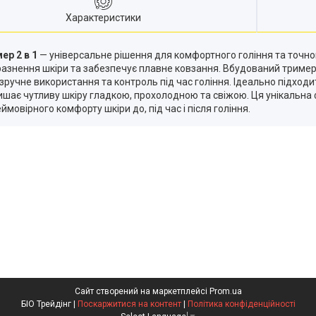
Характеристики
ер 2 в 1
— універсальне рішення для комфортного гоління та точно
нення шкіри та забезпечує плавне ковзання. Вбудований тример д
ручне використання та контроль під час гоління. Ідеально підходит
ишає чутливу шкіру гладкою, прохолодною та свіжою. Ця унікальна фо
овірного комфорту шкіри до, під час і після гоління.
Сайт створений на маркетплейсі
Prom.ua
БІО Трейдінг |
Поскаржитися на контент
|
Політика конфіденційності