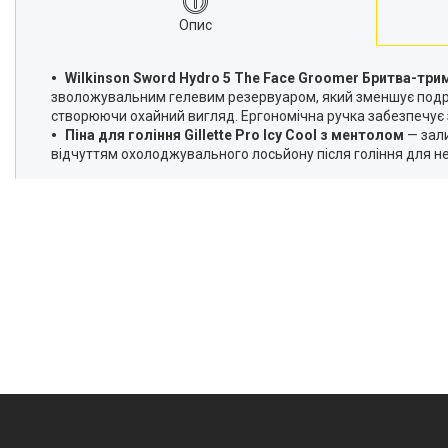
Опис
Wilkinson Sword Hydro 5 The Face Groomer Бритва-трим
зволожувальним гелевим резервуаром, який зменшує подраз
створюючи охайний вигляд. Ергономічна ручка забезпечує з
Піна для гоління Gillette Pro Icy Cool з ментолом
— зал
відчуттям охолоджувального лосьйону після гоління для нейм