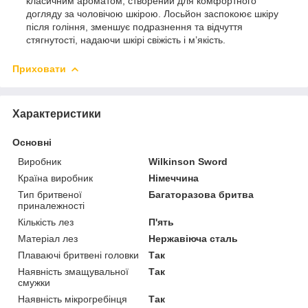
класичним ароматом, створений для комфортного
догляду за чоловічою шкірою. Лосьйон заспокоює шкіру
після гоління, зменшує подразнення та відчуття
стягнутості, надаючи шкірі свіжість і м’якість.
Приховати
Характеристики
Основні
Виробник
Wilkinson Sword
Країна виробник
Німеччина
Тип бритвеної
Багаторазова бритва
приналежності
Кількість лез
П'ять
Матеріал лез
Нержавіюча сталь
Плаваючі бритвені головки
Так
Наявність змащувальної
Так
смужки
Наявність мікрогребінця
Так