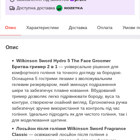
Доступна доставка
Опис
Характеристики
Доставка
Оплата
Умови п
Опис
Wilkinson Sword Hydro 5 The Face Groomer
Бритва-тример 2 в 1
— універсальне рішення для
комфортного гоління та точного догляду за бородою.
Оснащена 5 гострими лезами з зволожувальним
гелевим резервуаром, який зменшує подразнення
шкіри та забезпечує плавне ковзання. Вбудований
тример дозволяє легко підрівнювати бороду, вуса та
контури, створюючи охайний вигляд. Ергономічна ручка
забезпечує зручне використання та контроль під час
гоління. Ідеально підходить як для чистого гоління, так і
для моделювання щетини.
Лосьйон після гоління Wilkinson Sword Fragrance
Classic
— освіжаючий лосьйон після гоління з