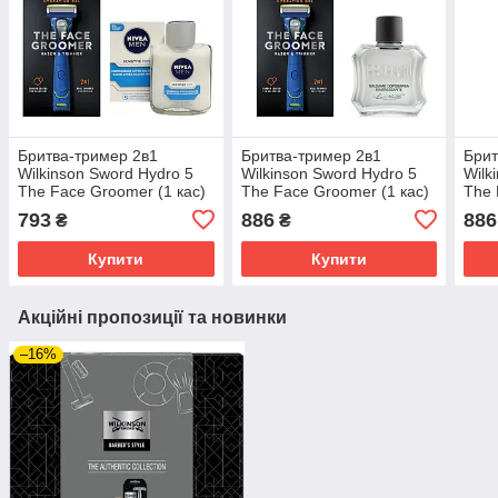
Бритва-тример 2в1
Бритва-тример 2в1
Брит
Wilkinson Sword Hydro 5
Wilkinson Sword Hydro 5
Wilk
The Face Groomer (1 кас)
The Face Groomer (1 кас)
The 
+ бальзам після гоління
+ бальзам після гоління
+ ло
793
886
886
₴
₴
Nivea Men Sensitive
Proraso Green 100 мл
BRU
Cooling 100 мл
Orig
Купити
Купити
Акційні пропозиції та новинки
–16%