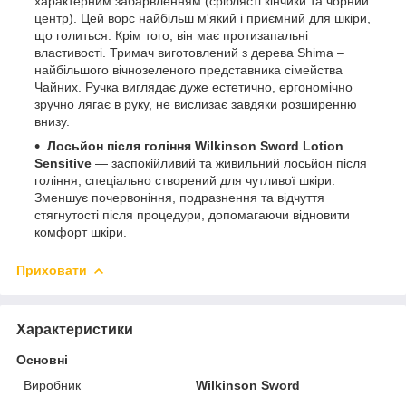
характерним забарвленням (сріблясті кінчики та чорний
центр). Цей ворс найбільш м'який і приємний для шкіри,
що голиться. Крім того, він має протизапальні
властивості. Тримач виготовлений з дерева Shima –
найбільшого вічнозеленого представника сімейства
Чайних. Ручка виглядає дуже естетично, ергономічно
зручно лягає в руку, не вислизає завдяки розширенню
внизу.
Лосьйон після гоління Wilkinson Sword Lotion
Sensitive
— заспокійливий та живильний лосьйон після
гоління, спеціально створений для чутливої шкіри.
Зменшує почервоніння, подразнення та відчуття
стягнутості після процедури, допомагаючи відновити
комфорт шкіри.
Приховати
Характеристики
Основні
Виробник
Wilkinson Sword