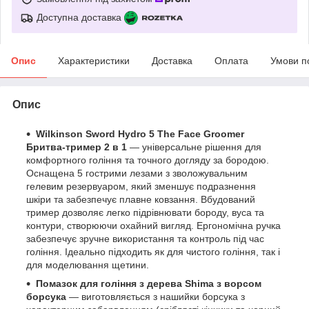
Доступна доставка
Опис
Характеристики
Доставка
Оплата
Умови п
Опис
Wilkinson Sword Hydro 5 The Face Groomer
Бритва-тример 2 в 1
— універсальне рішення для
комфортного гоління та точного догляду за бородою.
Оснащена 5 гострими лезами з зволожувальним
гелевим резервуаром, який зменшує подразнення
шкіри та забезпечує плавне ковзання. Вбудований
тример дозволяє легко підрівнювати бороду, вуса та
контури, створюючи охайний вигляд. Ергономічна ручка
забезпечує зручне використання та контроль під час
гоління. Ідеально підходить як для чистого гоління, так і
для моделювання щетини.
Помазок для гоління з дерева Shima з ворсом
борсука
— виготовляється з нашийки борсука з