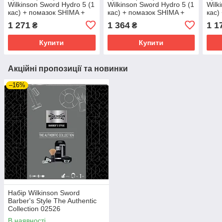
Wilkinson Sword Hydro 5 (1
Wilkinson Sword Hydro 5 (1
Wilk
кас) + помазок SHIMA +
кас) + помазок SHIMA +
кас)
бальзам після гоління
бальзам після гоління
Pror
1 271
1 364
1 1
₴
₴
Nivea Men Protect & Care
Proraso Green 100 мл
голі
100 мл
Loti
Купити
Купити
Акційні пропозиції та новинки
–16%
Набір Wilkinson Sword
Barber's Style The Authentic
Collection 02526
В наявності