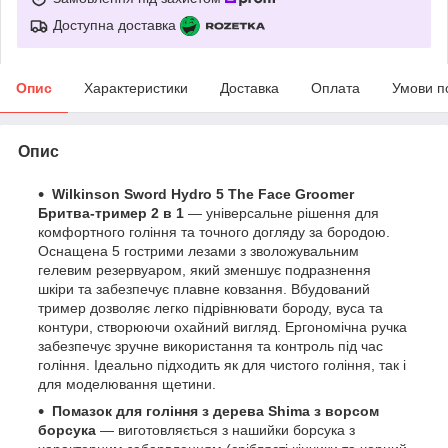
Доступна доставка
Опис
Характеристики
Доставка
Оплата
Умови п
Опис
Wilkinson Sword Hydro 5 The Face Groomer
Бритва-тример 2 в 1
— універсальне рішення для
комфортного гоління та точного догляду за бородою.
Оснащена 5 гострими лезами з зволожувальним
гелевим резервуаром, який зменшує подразнення
шкіри та забезпечує плавне ковзання. Вбудований
тример дозволяє легко підрівнювати бороду, вуса та
контури, створюючи охайний вигляд. Ергономічна ручка
забезпечує зручне використання та контроль під час
гоління. Ідеально підходить як для чистого гоління, так і
для моделювання щетини.
Помазок для гоління з дерева Shima з ворсом
борсука
— виготовляється з нашийки борсука з