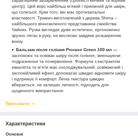
характерним забарвленням (сріблясті кінчики та чорний
центр). Цей ворс найбільш м'який і приємний для шкіри,
що голиться. Крім того, він має протизапальні
властивості. Тримач виготовлений з дерева Shima –
найбільшого вічнозеленого представника сімейства
Чайних. Ручка виглядає дуже естетично, ергономічно
зручно лягає в руку, не вислизає завдяки розширенню
внизу.
Бальзам після гоління Proraso Green 100 мл —
заспокоює та освіжає шкіру після гоління, зменшуючи
подразнення та почервоніння. Формула з екстрактом
евкаліпта та м’яти має охолоджувальний, освіжаючий і
заспокійливий ефект, допомагає швидко відновити шкіру
і підтримує її комфорт. Легка текстура швидко
вбирається, не залишає липкості, підходить для
щоденного використання.
Приховати
Характеристики
Основні