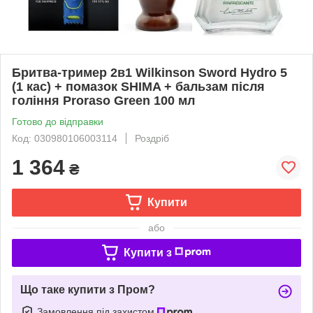
Бритва-тример 2в1 Wilkinson Sword Hydro 5
(1 кас) + помазок SHIMA + бальзам після
гоління Proraso Green 100 мл
Готово до відправки
Код: 030980106003114
Роздріб
1 364
₴
Купити
або
Купити з
Що таке купити з Пром?
Замовлення під захистом