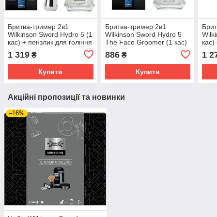
Бритва-тример 2в1
Бритва-тример 2в1
Брит
Wilkinson Sword Hydro 5 (1
Wilkinson Sword Hydro 5
Wilk
кас) + пензлик для гоління
The Face Groomer (1 кас)
кас)
Proraso + бальзам після
+ бальзам після гоління
баль
1 319
886
1 2
₴
₴
гоління Proraso Green 100
Proraso Green 100 мл
Nive
мл
100 
Купити
Купити
Акційні пропозиції та новинки
–16%