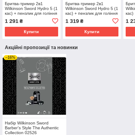
Бритва-тример 2в1
Бритва-тример 2в1
Брит
Wilkinson Sword Hydro 5 (1
Wilkinson Sword Hydro 5 (1
Wilk
кас) + пензлик для гоління
кас) + пензлик для гоління
кас)
Proraso + живильний
Proraso + бальзам після
Pror
1 291
1 319
1 2
₴
₴
бальзам після гоління
гоління Proraso Green 100
голі
Proraso Red
мл
Frag
Купити
Купити
Акційні пропозиції та новинки
–16%
Набір Wilkinson Sword
Barber's Style The Authentic
Collection 02526