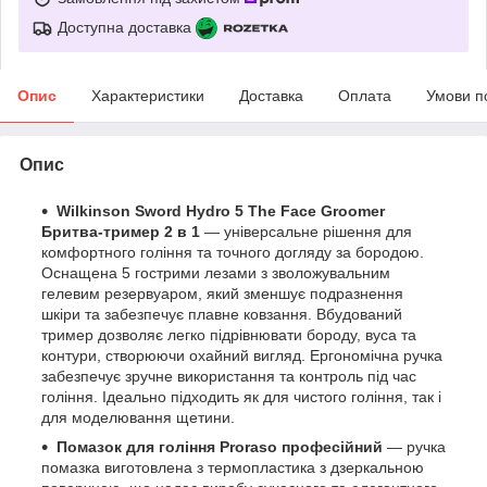
Доступна доставка
Опис
Характеристики
Доставка
Оплата
Умови п
Опис
Wilkinson Sword Hydro 5 The Face Groomer
Бритва-тример 2 в 1
— універсальне рішення для
комфортного гоління та точного догляду за бородою.
Оснащена 5 гострими лезами з зволожувальним
гелевим резервуаром, який зменшує подразнення
шкіри та забезпечує плавне ковзання. Вбудований
тример дозволяє легко підрівнювати бороду, вуса та
контури, створюючи охайний вигляд. Ергономічна ручка
забезпечує зручне використання та контроль під час
гоління. Ідеально підходить як для чистого гоління, так і
для моделювання щетини.
Помазок для гоління Proraso професійний
— ручка
помазка виготовлена з термопластика з дзеркальною