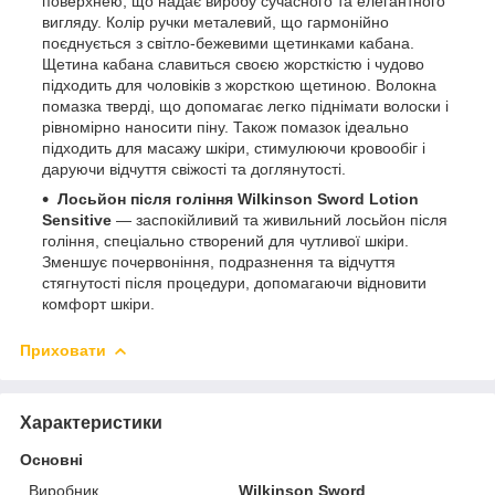
поверхнею, що надає виробу сучасного та елегантного
вигляду. Колір ручки металевий, що гармонійно
поєднується з світло-бежевими щетинками кабана.
Щетина кабана славиться своєю жорсткістю і чудово
підходить для чоловіків з жорсткою щетиною. Волокна
помазка тверді, що допомагає легко піднімати волоски і
рівномірно наносити піну. Також помазок ідеально
підходить для масажу шкіри, стимулюючи кровообіг і
даруючи відчуття свіжості та доглянутості.
Лосьйон після гоління Wilkinson Sword Lotion
Sensitive
— заспокійливий та живильний лосьйон після
гоління, спеціально створений для чутливої шкіри.
Зменшує почервоніння, подразнення та відчуття
стягнутості після процедури, допомагаючи відновити
комфорт шкіри.
Приховати
Характеристики
Основні
Виробник
Wilkinson Sword