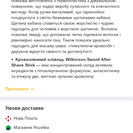
помазка виготовлена з термопластика з дзеркальною
поверхнею, що надає виробу сучасного та елегантного
вигляду. Колір ручки металевий, що гармонійно
поєднується з світло-бежевими щетинками кабана.
Щетина кабана славиться своєю жорсткістю і чудово
підходить для чоловіків з жорсткою щетиною. Волокна
помазка тверді, що допомагає легко піднімати волоски і
рівномірно наносити піну. Також помазок ідеально
підходить для масажу шкіри, стимулюючи кровообіг і
даруючи відчуття свіжості та доглянутості.
Кровоспинний олівець Wilkinson Sword
After
Shave Stick —
має концентрований склад активних
інгредієнтів з гіпоалергенною формулою, антисептичну
та в'яжучу дію, миттєво зупиняє кровотечу.
Приховати
Умови доставки
Нова Пошта
Магазини Rozetka