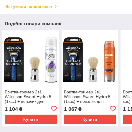
Всі умови повернення
Подібні товари компанії
Бритва-тример 2в1
Бритва-тример 2в1
Брит
Wilkinson Sword Hydro 5
Wilkinson Sword Hydro 5
Wilk
(1кас) + пензлик для
(1кас) + пензлик для
кас)
гоління Proraso + гель для
гоління Proraso + піна для
Pror
1 104
1 067
1 1
₴
₴
бритья Gillette Satin Care
гоління Gillette Pro Icy
голі
Gel Lavender
Cool з ментолом
EDGE
Купити
Купити