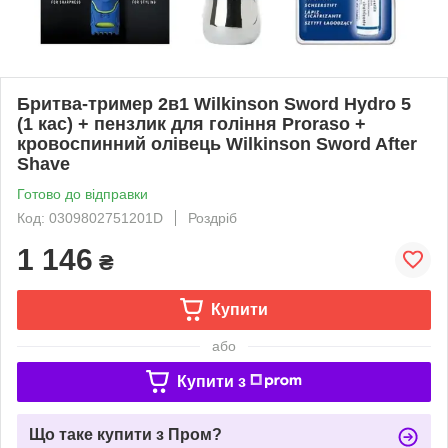
Бритва-тример 2в1 Wilkinson Sword Hydro 5
(1 кас) + пензлик для гоління Proraso +
кровоспинний олівець Wilkinson Sword After
Shave
Готово до відправки
Код: 0309802751201D
Роздріб
1 146
₴
Купити
або
Купити з
Що таке купити з Пром?