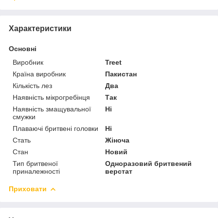
Характеристики
Основні
Виробник
Treet
Країна виробник
Пакистан
Кількість лез
Два
Наявність мікрогребінця
Так
Наявність змащувальної
Ні
смужки
Плаваючі бритвені головки
Ні
Стать
Жіноча
Стан
Новий
Тип бритвеної
Одноразовий бритвений
приналежності
верстат
Приховати