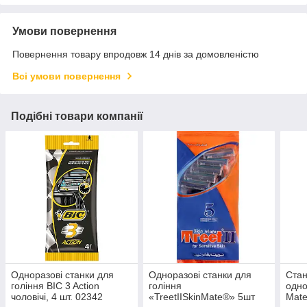
Умови повернення
Повернення товару впродовж 14 днів за домовленістю
Всі умови повернення
Подібні товари компанії
Одноразові станки для
Одноразові станки для
Стан
гоління BIC 3 Action
гоління
одно
чоловічі, 4 шт. 02342
«TreetIISkinMate®» 5шт
Mate