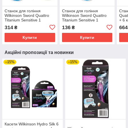
Станок для гоління
Станок для гоління
Стан
Wilkinson Sword Quattro
Wilkinson Sword Quattro
Quat
Titanium Sensitive 1
Titanium Sensitive 1
+ 6 
картридж + Nivea Men
картридж W0089
Esse
314
136
664
₴
₴
Sensitive Cooling бальзам
голі
після гоління
Купити
Купити
Акційні пропозиції та новинки
–15%
–15%
Касети Wilkinson Hydro Silk 6