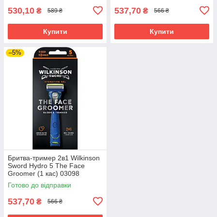
530,10
537,70
₴
₴
589 ₴
566 ₴
Купити
Купити
–5%
Бритва-тример 2в1 Wilkinson
Sword Hydro 5 The Face
Groomer (1 кас) 03098
Готово до відправки
537,70
₴
566 ₴