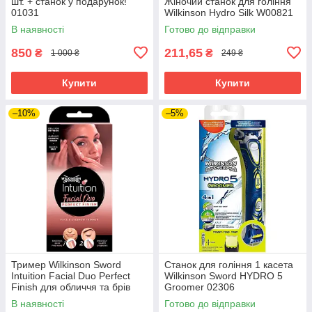
шт. + станок у подарунок!
Жіночий станок для гоління
01031
Wilkinson Hydro Silk W00821
В наявності
Готово до відправки
850
211,65
₴
₴
1 000 ₴
249 ₴
Купити
Купити
–10%
–5%
Тример Wilkinson Sword
Станок для гоління 1 касета
Intuition Facial Duo Perfect
Wilkinson Sword HYDRO 5
Finish для обличчя та брів
Groomer 02306
02548
В наявності
Готово до відправки