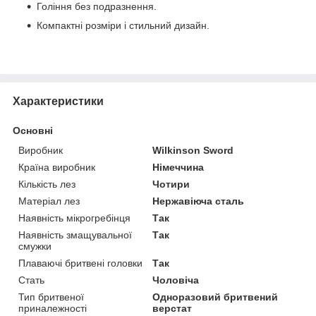
Гоління без подразнення.
Компактні розміри і стильний дизайн.
Характеристики
Основні
Виробник
Wilkinson Sword
Країна виробник
Німеччина
Кількість лез
Чотири
Матеріал лез
Нержавіюча сталь
Наявність мікрогребінця
Так
Наявність змащувальної
Так
смужки
Плаваючі бритвені головки
Так
Стать
Чоловіча
Тип бритвеної
Одноразовий бритвений
приналежності
верстат