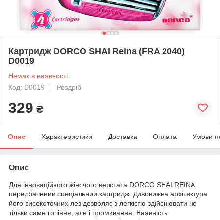
Картридж DORCO SHAI Reіna (FRA 2040)
D0019
Немає в наявності
Код: D0019
Роздріб
329
₴
Опис
Характеристики
Доставка
Оплата
Умови п
Опис
Для інноваційного жіночого верстата DORCO SHAI REІNA
передбачений спеціальний картридж. Дивовижна архітектура
його високоточних лез дозволяє з легкістю здійснювати не
тільки саме гоління, але і промивання. Наявність