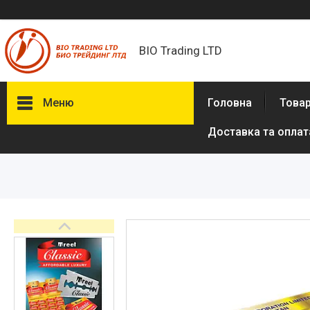
BIO Trading LTD
Меню
Головна
Товар
Доставка та оплат
Товари та послуги
Бритвені приналежності й
аксесуари
Електробритви та аксесуари
до електробритв
Гігієна та здоров'я
Іграшки
Сумки, рюкзаки
Аксесуари з натуральної шкіри
(пітон, крокодил)