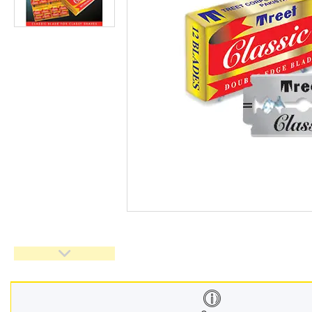
Взуття
Екіпірування для полювання та
риболовлі
Засоби приглушення
радіосигналу
Товари з Польщі
Побутова хімія з Європи
Меблеві тканини
Аксесуари для мобільних
телефонів
Чай, кава
Снеки
Парфумерія
Жіночі епілятори
Електричні зубні щітки
Про нас
Відгуки