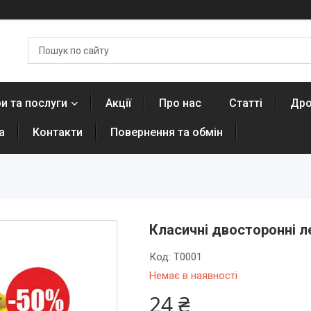
и та послуги
Акції
Про нас
Статті
Дро
а
Контакти
Повернення та обмін
Класичні двосторонні л
Код:
T0001
Немає в наявності
24 ₴