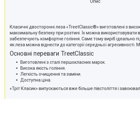
Опис
Класичні двосторонні леза «TreetClassic®» виготовлені з висо
максимальну безпеку при розтині. Їх можна використовувати в 
забезпечують комфортне гоління. Саме тому виріб ідеально пі
як леза можна віднести до категорії середньої агресивності. 
Основні переваги TreetClassic
Виготовлені з сталі першокласних марок.
Висока якість гоління.
Легкість очищення та заміни.
Доступна ціна.
«Тріт Класик» випускаються вже більше півстоліття і завоюва