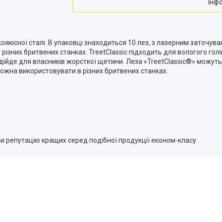
Інф
коякісної сталі. В упаковці знаходиться 10 лез, з лазерним заточу
різних бритвених станках. TreetClassic підходить для вологого го
дійде для власників жорсткої щетини. Леза «TreetClassic®» можут
Можна використовувати в різних бритвених станках.
ли репутацію кращих серед подібної продукції економ-класу.