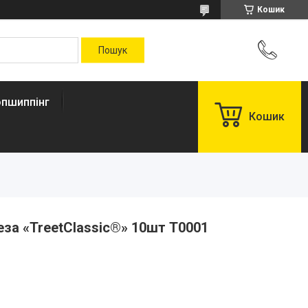
Кошик
пшиппінг
Кошик
еза «TreetClassic®» 10шт T0001