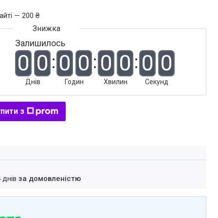
айті — 200 ₴
Залишилось
0
0
0
0
0
0
0
0
Днів
Годин
Хвилин
Секунд
пити з
4 днів
за домовленістю