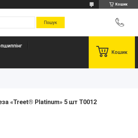
Кошик
пшиппінг
Кошик
за «Treet® Platinum» 5 шт T0012