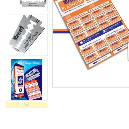
Взуття
Екіпірування для полювання та
риболовлі
Засоби приглушення
радіосигналу
Товари з Польщі
Побутова хімія з Європи
Меблеві тканини
Аксесуари для мобільних
телефонів
Чай, кава
Снеки
Парфумерія
Жіночі епілятори
Електричні зубні щітки
Про нас
Відгуки