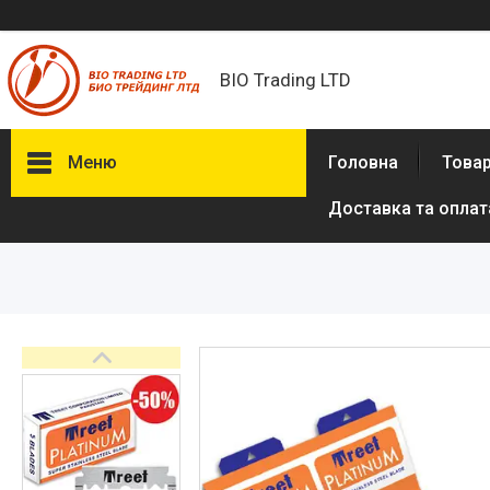
BIO Trading LTD
Меню
Головна
Товар
Доставка та оплат
Товари та послуги
Бритвені приналежності й
аксесуари
Електробритви та аксесуари
до електробритв
Гігієна та здоров'я
Іграшки
Сумки, рюкзаки
Аксесуари з натуральної шкіри
(пітон, крокодил)