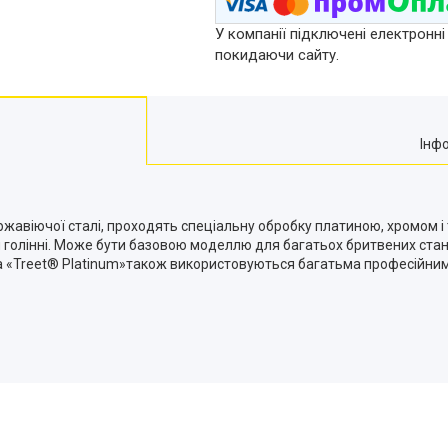
У компанії підключені електронні
покидаючи сайту.
Інф
ержавіючої сталі, проходять спеціальну обробку платиною, хромом 
и голінні. Може бути базовою моделлю для багатьох бритвених стан
еза «Treet® Platinum»також використовуються багатьма професій