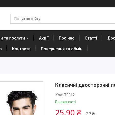
и та послуги
Акції
Про нас
Статті
Дро
а
Контакти
Повернення та обмін
Класичні двосторонні ле
Код:
T0012
В наявності
25,90 ₴
37 ₴